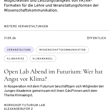
Möglichkeiten und Leistungsfähigkeit von VR/AR-
Formaten für die Lehre und Veranstaltungsformen der
Wissenschaftskommunikation.
WEITERE VERANSTALTUNGEN
EVENTBEGINSON
VERANSTALTU
17.09.26
ÖFFENTLICH
Themen:
VERANSTALTUNG
WISSENSCHAFTSKOMMUNIKATION
KLIMAKRISE
KLIMAWANDEL
Open Lab Abend im Futurium: Wer hat
Angst vor Klima?
In Kooperation mit dem Futurium beschäftigen sich Mitglieder der
Jungen Akademie gemeinsam mit ihren Gäst*innen amit dem
Thema Klimaangst.
WORKSHOP FUTURIUM LAB
ALEXANDERUFER 2