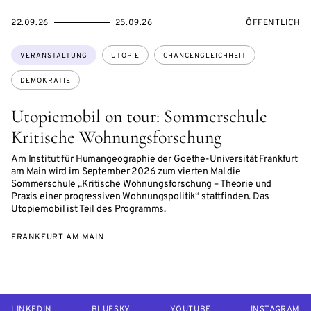
EVENTBEGINSON
EVENTENDSON
VERANSTALTU
22.09.26
25.09.26
ÖFFENTLICH
Themen:
VERANSTALTUNG
UTOPIE
CHANCENGLEICHHEIT
DEMOKRATIE
Utopiemobil on tour: Sommerschule
Kritische Wohnungsforschung
Am Institut für Humangeographie der Goethe-Universität Frankfurt
am Main wird im September 2026 zum vierten Mal die
Sommerschule „Kritische Wohnungsforschung – Theorie und
Praxis einer progressiven Wohnungspolitik“ stattfinden. Das
Utopiemobil ist Teil des Programms.
FRANKFURT AM MAIN
LINKEDIN
BLUESKY
YOUTUBE
INSTAGRAM