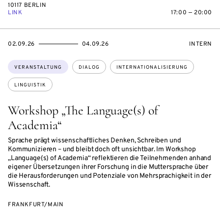
10117 BERLIN
LINK
17:00 — 20:00
EVENTBEGINSON
EVENTENDSON
VERANST
02.09.26
04.09.26
INTERN
Themen:
VERANSTALTUNG
DIALOG
INTERNATIONALISIERUNG
LINGUISTIK
Workshop „The Language(s) of
Academia“
Sprache prägt wissenschaftliches Denken, Schreiben und
Kommunizieren – und bleibt doch oft unsichtbar. Im Workshop
„Language(s) of Academia“ reflektieren die Teilnehmenden anhand
eigener Übersetzungen ihrer Forschung in die Muttersprache über
die Herausforderungen und Potenziale von Mehrsprachigkeit in der
Wissenschaft.
FRANKFURT/MAIN