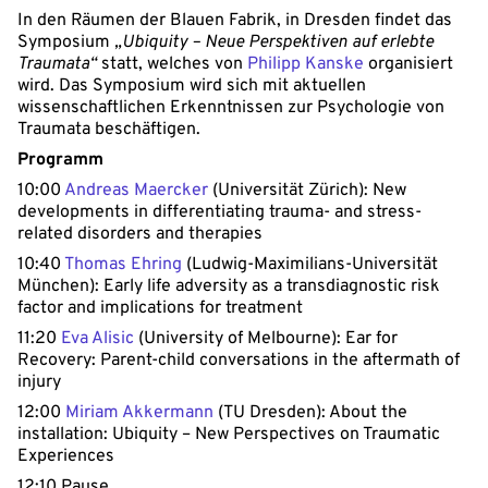
In den Räumen der Blauen Fabrik, in Dresden findet das
Symposium
„Ubiquity
– Neue Perspektiven auf erlebte
Traumata“
statt, welches von
Philipp Kanske
organisiert
wird. Das Symposium wird sich mit aktuellen
wissenschaftlichen Erkenntnissen zur Psychologie von
Traumata beschäftigen.
Programm
10:00
Andreas Maercker
(Universität Zürich): New
developments in differentiating trauma- and stress-
related disorders and therapies
10:40
Thomas Ehring
(Ludwig-Maximilians-Universität
München): Early life adversity as a transdiagnostic risk
factor and implications for treatment
11:20
Eva Alisic
(University of Melbourne): Ear for
Recovery: Parent-child conversations in the aftermath of
injury
12:00
Miriam Akkermann
(TU Dresden): About the
installation: Ubiquity – New Perspectives on Traumatic
Experiences
12:10 Pause