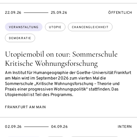
EVENTBEGINSON
EVENTENDSON
VERANSTALTU
22.09.26
25.09.26
ÖFFENTLICH
Themen:
VERANSTALTUNG
UTOPIE
CHANCENGLEICHHEIT
DEMOKRATIE
Utopiemobil on tour: Sommerschule
Kritische Wohnungsforschung
Am Institut für Humangeographie der Goethe-Universität Frankfurt
am Main wird im September 2026 zum vierten Mal die
Sommerschule „Kritische Wohnungsforschung – Theorie und
Praxis einer progressiven Wohnungspolitik“ stattfinden. Das
Utopiemobil ist Teil des Programms.
FRANKFURT AM MAIN
EVENTBEGINSON
EVENTENDSON
VERANST
02.09.26
04.09.26
INTERN