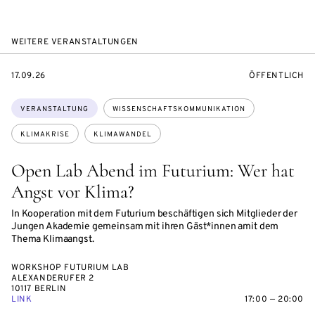
WEITERE VERANSTALTUNGEN
EVENTBEGINSON
VERANSTALTU
17.09.26
ÖFFENTLICH
Themen:
VERANSTALTUNG
WISSENSCHAFTSKOMMUNIKATION
KLIMAKRISE
KLIMAWANDEL
Open Lab Abend im Futurium: Wer hat
Angst vor Klima?
In Kooperation mit dem Futurium beschäftigen sich Mitglieder der
Jungen Akademie gemeinsam mit ihren Gäst*innen amit dem
Thema Klimaangst.
WORKSHOP FUTURIUM LAB
ALEXANDERUFER 2
10117 BERLIN
LINK
17:00 — 20:00