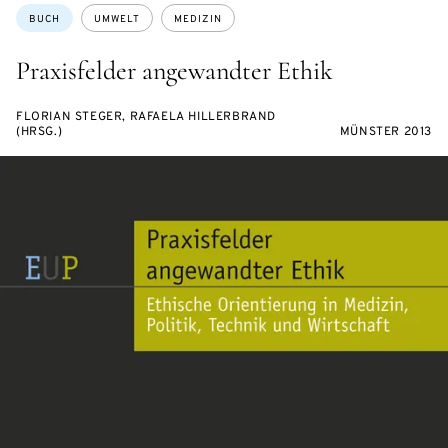
Themen:
BUCH
UMWELT
MEDIZIN
Praxisfelder angewandter Ethik
FLORIAN STEGER, RAFAELA HILLERBRAND
(HRSG.)
MÜNSTER 2013