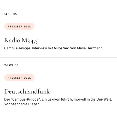
DATE
14.10.06
Themen:
PRESSESPIEGEL
Radio M94,5
Campus-Knigge. Interview mit Milos Vec. Von Maria Herrmann
DATE
26.09.06
Themen:
PRESSESPIEGEL
Deutschlandfunk
Der "Campus-Knigge". Ein Lexikon führt humorvoll in die Uni-Welt.
Von Stephanie Pieper