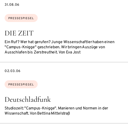
DATE
31.08.06
Themen:
PRESSESPIEGEL
DIE ZEIT
Ein Ruf? Wer hat gerufen? Junge Wissenschaftler haben einen
"Campus-Knigge" geschrieben. Wir bringen Auszüge von
Ausschlafen bis Zerstreutheit. Von Eva Jost
DATE
02.03.06
Themen:
PRESSESPIEGEL
Deutschladfunk
Studiozeit: "Campus-Knigge". Manieren und Normen in der
Wissenschaft. Von Bettina Mittelstraß