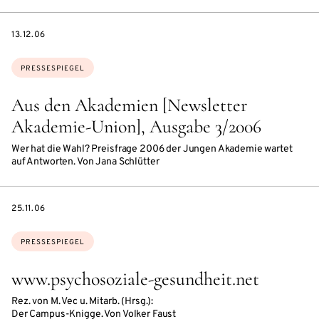
DATE
13.12.06
Themen:
PRESSESPIEGEL
Aus den Akademien [Newsletter
Akademie-Union], Ausgabe 3/2006
Wer hat die Wahl? Preisfrage 2006 der Jungen Akademie wartet
auf Antworten. Von Jana Schlütter
DATE
25.11.06
Themen:
PRESSESPIEGEL
www.psychosoziale-gesundheit.net
Rez. von M. Vec u. Mitarb. (Hrsg.):
Der Campus-Knigge. Von Volker Faust