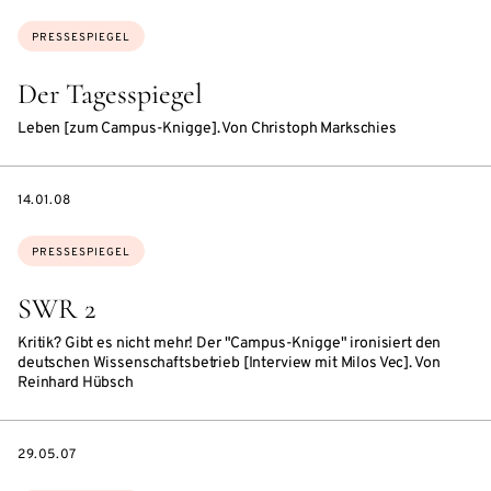
Themen:
PRESSESPIEGEL
Der Tagesspiegel
Leben [zum Campus-Knigge]. Von Christoph Markschies
DATE
14.01.08
Themen:
PRESSESPIEGEL
SWR 2
Kritik? Gibt es nicht mehr! Der "Campus-Knigge" ironisiert den
deutschen Wissenschaftsbetrieb [Interview mit Milos Vec]. Von
Reinhard Hübsch
DATE
29.05.07