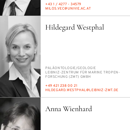
TELEFON
+43 1 / 4277 - 34579
E-
MI­LOS.VEC@UNI­VIE.AC.AT
MAIL
Hildegard Westphal
PERSON_RESEARCH_SUBJECT
PA­LÄ­ON­TO­LO­GIE/​GEO­LO­GIE
INSTITUTION
LEIB­NIZ-ZEN­TRUM FÜR MA­RI­NE TRO­PEN­
FOR­SCHUNG (ZMT) GMBH
TELEFON
+49 421 238 00 21
E-
HIL­DE­GARD.WEST­PHAL@LEIB­NIZ-ZMT.DE
MAIL
Anna Wienhard