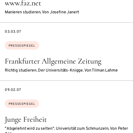
www.faz.net
Manieren studieren. Von Josefine Janert
DATE
03.03.07
Themen:
PRESSESPIEGEL
Frankfurter Allgemeine Zeitung
Richtig studieren. Der Universitäts-Knigge. Von Tilman Lahme
DATE
09.02.07
Themen:
PRESSESPIEGEL
Junge Freiheit
"Abgelehnt wird zu selten". Universität zum Schmunzeln. Von Peter