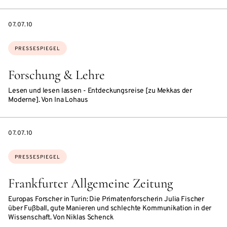
DATE
07.07.10
Themen:
PRESSESPIEGEL
Forschung & Lehre
Lesen und lesen lassen - Entdeckungsreise [zu Mekkas der
Moderne]. Von Ina Lohaus
DATE
07.07.10
Themen:
PRESSESPIEGEL
Frankfurter Allgemeine Zeitung
Europas Forscher in Turin: Die Primatenforscherin Julia Fischer
über Fußball, gute Manieren und schlechte Kommunikation in der
Wissenschaft. Von Niklas Schenck