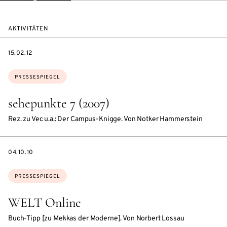
AKTIVITÄTEN
DATE
15.02.12
Themen:
PRESSESPIEGEL
sehepunkte 7 (2007)
Rez. zu Vec u.a.: Der Campus-Knigge. Von Notker Hammerstein
DATE
04.10.10
Themen:
PRESSESPIEGEL
WELT Online
Buch-Tipp [zu Mekkas der Moderne]. Von Norbert Lossau