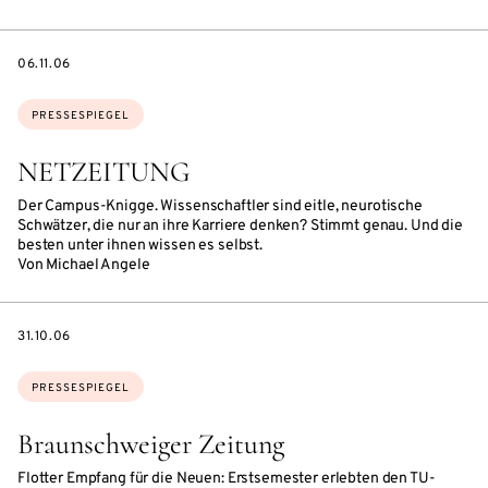
DATE
06.11.06
Themen:
PRESSESPIEGEL
NETZEITUNG
Der Campus-Knigge. Wissenschaftler sind eitle, neurotische
Schwätzer, die nur an ihre Karriere denken? Stimmt genau. Und die
besten unter ihnen wissen es selbst.
Von Michael Angele
DATE
31.10.06
Themen:
PRESSESPIEGEL
Braunschweiger Zeitung
Flotter Empfang für die Neuen: Erstsemester erlebten den TU-