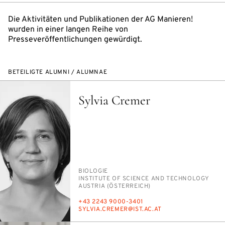
Die Aktivitäten und Publikationen der AG Manieren!
wurden in einer langen Reihe von
Presseveröffentlichungen gewürdigt.
BETEILIGTE ALUMNI / ALUMNAE
Sylvia Cremer
PERSON_RESEARCH_SUBJECT
BIO­LO­GIE
INSTITUTION
IN­STI­TU­TE OF SCI­ENCE AND TECH­NO­LO­GY
AUS­TRIA (ÖS­TER­REICH)
TELEFON
+43 2243 9000-3401
E-
SYL­VIA.CRE­MER@IST.AC.AT
MAIL