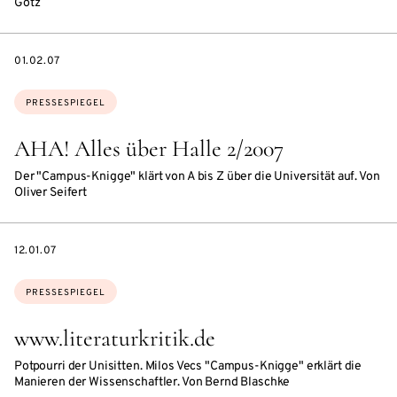
Götz
DATE
01.02.07
Themen:
PRESSESPIEGEL
AHA! Alles über Halle 2/2007
Der "Campus-Knigge" klärt von A bis Z über die Universität auf. Von
Oliver Seifert
DATE
12.01.07
Themen:
PRESSESPIEGEL
www.literaturkritik.de
Potpourri der Unisitten. Milos Vecs "Campus-Knigge" erklärt die
Manieren der Wissenschaftler. Von Bernd Blaschke