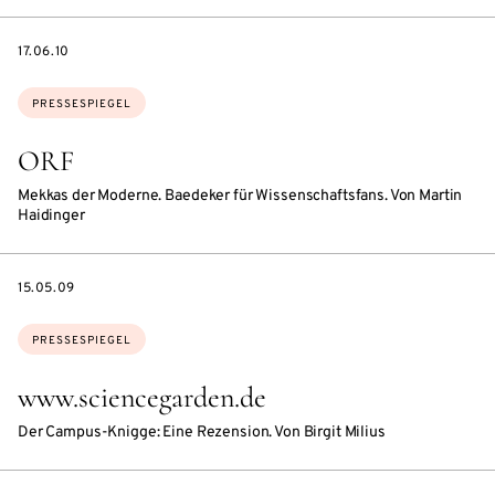
DATE
17.06.10
Themen:
PRESSESPIEGEL
ORF
Mekkas der Moderne. Baedeker für Wissenschaftsfans. Von Martin
Haidinger
DATE
15.05.09
Themen:
PRESSESPIEGEL
www.sciencegarden.de
Der Campus-Knigge: Eine Rezension. Von Birgit Milius