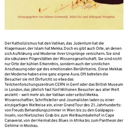
Der Katholizismus hat den Vatikan, das Judentum hat die
Klagemauer, der Islam hat Mekka. Doch es gibt auch Orte, an denen
sich Aufklärung und Moderne ihrer Ursprünge versichern. Sie sind
die säkularen Pilgerstätten der Wissensgesellschaft. Sie sind nicht
nur Orte der kühlen Erkenntnis, sondern auch der sinnlichen
Anschauung oder gar des emotionalen Berührtseins. Diese Mekkas
der Moderne haben eine ganz eigene Aura. Oft betreten die
Besucher sie mit Ehrfurcht: so etwa das
Teilchenforschungszentrum CERN in Genf oder das British Museum
in London, das jährlich fast fünf Millionen Besucher aus aller Welt
anzieht – weit mehr als der Vatikan oder selbst Mekka.
Wissenschaftler, Schriftsteller und Journalisten laden zu einer
einzigartigen Weltreise ein, einer Grand Tour des 21. Jahrhunderts:
von Freuds Behandlungszimmer in Wien bis zu den Galápagos-
Inseln, von Nietzsches Grab bis zum Weltraumbahnhof in Cape
Canaveral, von der Heimat des Blues in Afrika bis zum Pantheon der
Gehirne in Moskau.