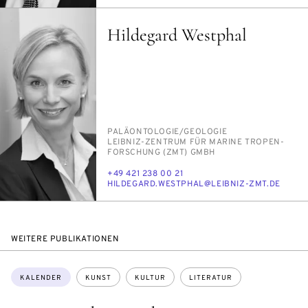
MAIL
Hildegard Westphal
PERSON_RESEARCH_SUBJECT
PA­LÄ­ON­TO­LO­GIE/​GEO­LO­GIE
INSTITUTION
LEIB­NIZ-ZEN­TRUM FÜR MA­RI­NE TRO­PEN­
FOR­SCHUNG (ZMT) GMBH
TELEFON
+49 421 238 00 21
E-
HIL­DE­GARD.WEST­PHAL@LEIB­NIZ-ZMT.DE
MAIL
WEITERE PUBLIKATIONEN
Themen:
KALENDER
KUNST
KULTUR
LITERATUR