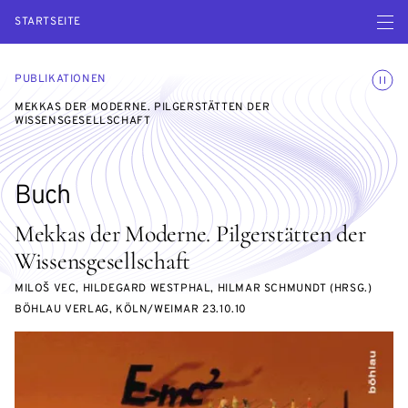
Menü ö
STARTSEITE
Animatio
PUBLIKATIONEN
MEKKAS DER MODERNE. PILGERSTÄTTEN DER
WISSENSGESELLSCHAFT
Buch
Mekkas der Moderne. Pilgerstätten der
Wissensgesellschaft
MILOŠ VEC, HILDEGARD WESTPHAL, HILMAR SCHMUNDT (HRSG.)
BÖHLAU VERLAG, KÖLN/WEIMAR 23.10.10