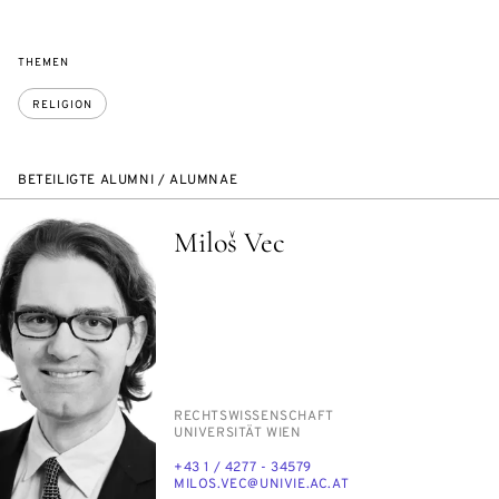
THEMEN
RELIGION
BETEILIGTE ALUMNI / ALUMNAE
Miloš Vec
PERSON_RESEARCH_SUBJECT
RECHTS­WIS­SEN­SCHAFT
INSTITUTION
UNI­VER­SI­TÄT WIEN
TELEFON
+43 1 / 4277 - 34579
E-
MI­LOS.VEC@UNI­VIE.AC.AT