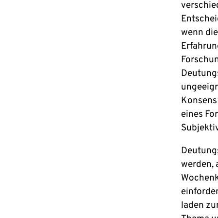
verschie
Entschei
wenn die 
Erfahrun
Forschun
Deutungs
ungeeign
Konsens 
eines Fo
Subjekti
Deutungs
werden, a
Wochenka
einforde
laden zu