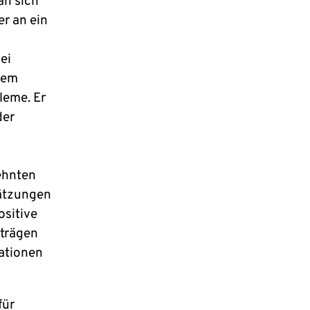
an sich
er an ein
ei
rem
leme. Er
der
ehnten
hätzungen
ositive
iträgen
tationen
für