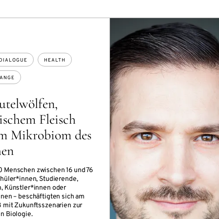
DIALOGUE
HEALTH
HANGE
utelwölfen,
ischem Fleisch
m Mikrobiom des
hen
0 Menschen zwischen 16 und 76
chüler*innen, Studierende,
, Künstler*innen oder
nnen – beschäftigten sich am
8 mit Zukunftsszenarien zur
n Biologie.