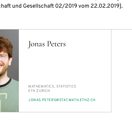
haft und Gesellschaft 02/2019 vom 22.02.2019].
Jonas Peters
PERSON_RESEARCH_SUBJECT
MATH­E­MAT­ICS, STA­TIS­TICS
INSTITUTION
ETH ZURICH
E-
JONAS.PE­TERS@STAT.MATH.ETHZ.CH
MAIL