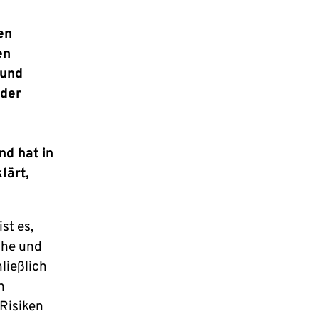
en
en
 und
 der
d hat in
lärt,
st es,
che und
ließlich
n
Risiken