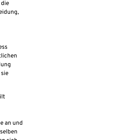
 die
eidung,
ess
tlichen
lung
 sie
lt
me an und
 selben