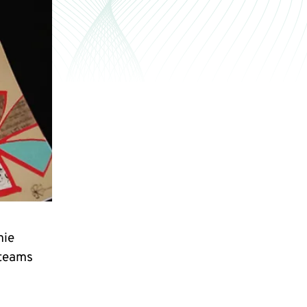
mie
rteams