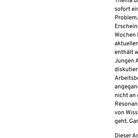
Thema un
sofort ei
Problem. 
Erschein
Wochen l
aktuellen
enthält w
Jungen A
diskutie
Arbeitsb
angegang
nicht an 
Resonanz
von Wiss
geht. Ga
Dieser Ar