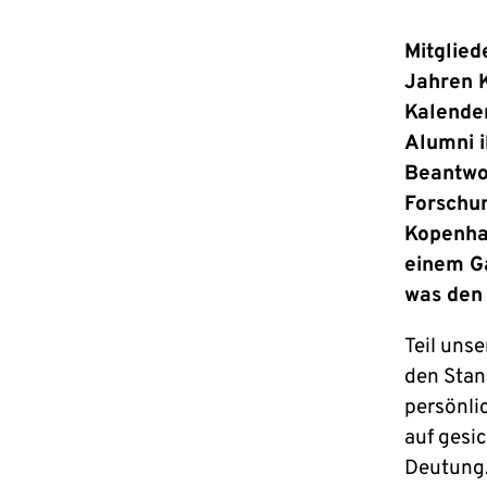
Mitglied
Jahren K
Kalender
Alumni i
Beantwor
Forschun
Kopenha
einem Ga
was den
Teil unse
den Stan
persönli
auf gesi
Deutung.