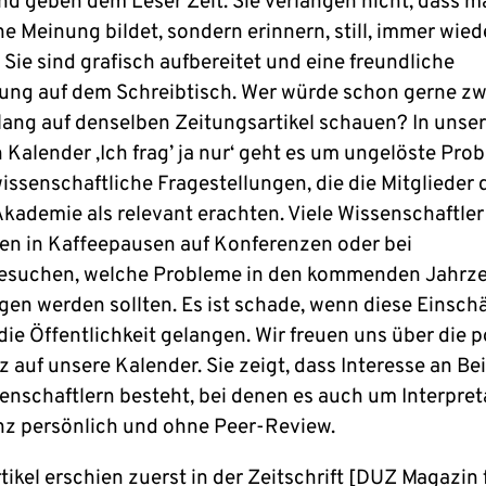
d geben dem Leser Zeit. Sie verlangen nicht, dass m
ne Meinung bildet, sondern erinnern, still, immer wied
Sie sind grafisch aufbereitet und eine freundliche
ung auf dem Schreibtisch. Wer würde schon gerne zw
ang auf denselben Zeitungsartikel schauen? In unse
 Kalender ‚Ich frag’ ja nur‘ geht es um ungelöste Prob
issenschaftliche Fragestellungen, die die Mitglieder 
kademie als relevant erachten. Viele Wissenschaftler
ren in Kaffeepausen auf Konferenzen oder bei
esuchen, welche Probleme in den kommenden Jahrz
en werden sollten. Es ist schade, wenn diese Einsc
die Öffentlichkeit gelangen. Wir freuen uns über die p
 auf unsere Kalender. Sie zeigt, dass Interesse an Be
enschaftlern besteht, bei denen es auch um Interpre
nz persönlich und ohne Peer-Review.
tikel erschien zuerst in der Zeitschrift [DUZ Magazin 