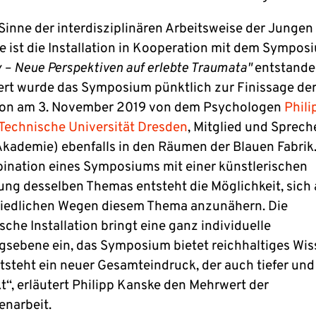
Sinne der interdisziplinären Arbeitsweise der Jungen
 ist die Installation in Kooperation mit dem Sympos
y – Neue Perspektiven auf erlebte Traumata"
entstande
ert wurde das Symposium pünktlich zur Finissage de
tion am 3. November 2019 von dem Psychologen
Phili
Technische Universität Dresden
, Mitglied und Sprech
kademie) ebenfalls in den Räumen der Blauen Fabrik
ination eines Symposiums mit einer künstlerischen
ung desselben Themas entsteht die Möglichkeit, sich
iedlichen Wegen diesem Thema anzunähern. Die
sche Installation bringt eine ganz individuelle
gsebene ein, das Symposium bietet reichhaltiges Wis
tsteht ein neuer Gesamteindruck, der auch tiefer und
t“, erläutert Philipp Kanske den Mehrwert der
narbeit.