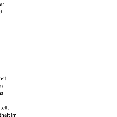
er
nd
hst
um
as
tellt
thalt im