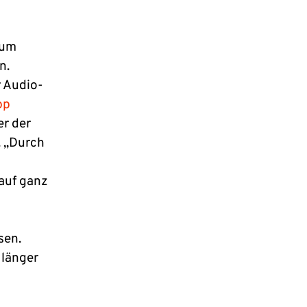
ium
n.
r Audio-
pp
er der
. „Durch
 auf ganz
sen.
 länger