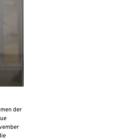
umen der
eue
ovember
die