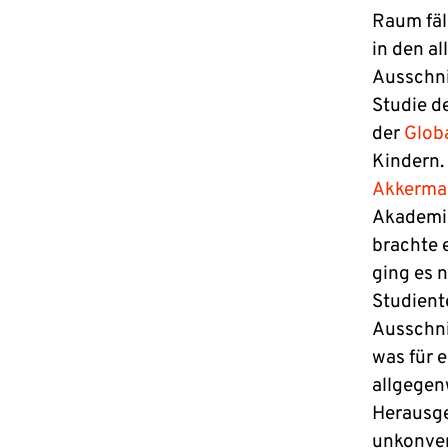
Raum fäl
in den a
Ausschnit
Studie de
der
Glob
Kindern.
Akkerma
Akademie
brachte 
ging es 
Studient
Ausschni
was für e
allgegen
Herausgek
unkonven