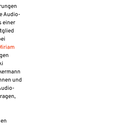
erungen
e Audio-
s einer
itglied
ei
Miriam
ngen
ki
Akkermann
innen und
Audio-
ragen,
nen