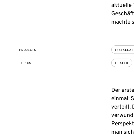
aktuelle 
Geschäft
machte si
PROJECTS
INSTALLAT
TOPICS
HEALTH
Der erst
einmal: 
verteilt.
verwunde
Perspekt
man sich