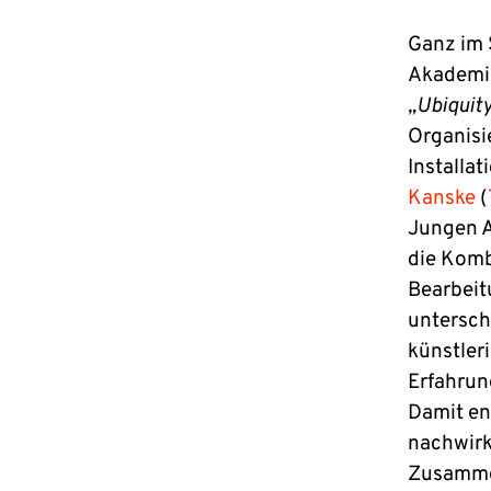
Ganz im 
Akademie
„Ubiquit
Organisi
Installa
Kanske
(
Jungen A
die Komb
Bearbeit
untersch
künstleri
Erfahrun
Damit en
nachwirk
Zusamme