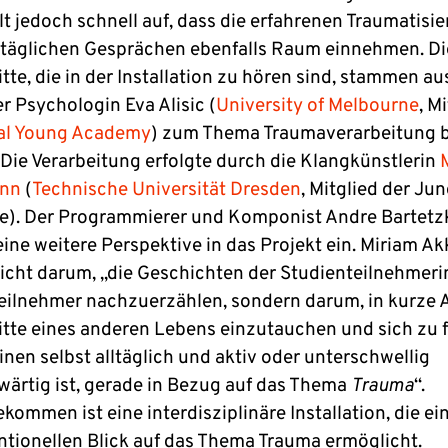
lt jedoch schnell auf, dass die erfahrenen Traumatisi
lltäglichen Gesprächen ebenfalls Raum einnehmen. Di
te, die in der Installation zu hören sind, stammen au
r Psychologin Eva Alisic (
University of Melbourne
, M
al Young Academy
) zum Thema Traumaverarbeitung b
 Die Verarbeitung erfolgte durch die Klangkünstlerin
nn
(
Technische Universität Dresden
, Mitglied der Ju
). Der Programmierer und Komponist Andre Bartetz
eine weitere Perspektive in das Projekt ein. Miriam 
nicht darum, „die Geschichten der Studienteilnehmer
eilnehmer nachzuerzählen, sondern darum, in kurze 
tte eines anderen Lebens einzutauchen und sich zu f
inen selbst alltäglich und aktiv oder unterschwellig
wärtig ist, gerade in Bezug auf das Thema
Trauma
“.
ommen ist eine interdisziplinäre Installation, die ei
tionellen Blick auf das Thema Trauma ermöglicht.