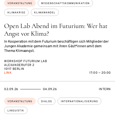
Themen:
VERANSTALTUNG
WISSENSCHAFTSKOMMUNIKATION
KLIMAKRISE
KLIMAWANDEL
Open Lab Abend im Futurium: Wer hat
Angst vor Klima?
In Kooperation mit dem Futurium beschäftigen sich Mitglieder der
Jungen Akademie gemeinsam mit ihren Gäst*innen amit dem
Thema Klimaangst.
WORKSHOP FUTURIUM LAB
ALEXANDERUFER 2
10117 BERLIN
LINK
17:00 — 20:00
EVENTBEGINSON
EVENTENDSON
VERANST
02.09.26
04.09.26
INTERN
Themen:
VERANSTALTUNG
DIALOG
INTERNATIONALISIERUNG
LINGUISTIK