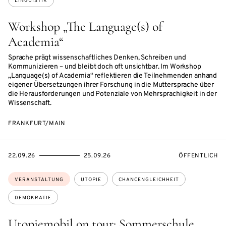
LINGUISTIK
Workshop „The Language(s) of
Academia“
Sprache prägt wissenschaftliches Denken, Schreiben und
Kommunizieren – und bleibt doch oft unsichtbar. Im Workshop
„Language(s) of Academia“ reflektieren die Teilnehmenden anhand
eigener Übersetzungen ihrer Forschung in die Muttersprache über
die Herausforderungen und Potenziale von Mehrsprachigkeit in der
Wissenschaft.
FRANKFURT/MAIN
EVENTBEGINSON
EVENTENDSON
VERANSTALTU
22.09.26
25.09.26
ÖFFENTLICH
Themen:
VERANSTALTUNG
UTOPIE
CHANCENGLEICHHEIT
DEMOKRATIE
Utopiemobil on tour: Sommerschule