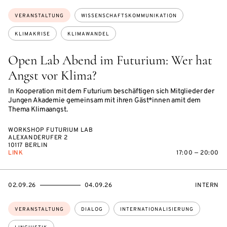
Themen:
VERANSTALTUNG
WISSENSCHAFTSKOMMUNIKATION
KLIMAKRISE
KLIMAWANDEL
Open Lab Abend im Futurium: Wer hat
Angst vor Klima?
In Kooperation mit dem Futurium beschäftigen sich Mitglieder der
Jungen Akademie gemeinsam mit ihren Gäst*innen amit dem
Thema Klimaangst.
WORKSHOP FUTURIUM LAB
ALEXANDERUFER 2
10117 BERLIN
LINK
17:00 — 20:00
EVENTBEGINSON
EVENTENDSON
VERANST
02.09.26
04.09.26
INTERN
Themen:
VERANSTALTUNG
DIALOG
INTERNATIONALISIERUNG