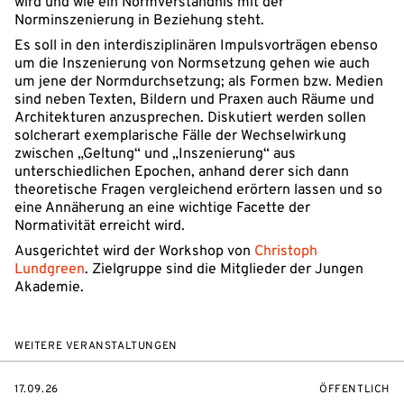
wird und wie ein Normverständnis mit der
Norminszenierung in Beziehung steht.
Es soll in den interdisziplinären Impulsvorträgen ebenso
um die Inszenierung von Normsetzung gehen wie auch
um jene der Normdurchsetzung; als Formen bzw. Medien
sind neben Texten, Bildern und Praxen auch Räume und
Architekturen anzusprechen. Diskutiert werden sollen
solcherart exemplarische Fälle der Wechselwirkung
zwischen „Geltung“ und „Inszenierung“ aus
unterschiedlichen Epochen, anhand derer sich dann
theoretische Fragen vergleichend erörtern lassen und so
eine Annäherung an eine wichtige Facette der
Normativität erreicht wird.
Ausgerichtet wird der Workshop von
Christoph
Lundgreen
. Zielgruppe sind die Mitglieder der Jungen
Akademie.
WEITERE VERANSTALTUNGEN
EVENTBEGINSON
VERANSTALTU
17.09.26
ÖFFENTLICH