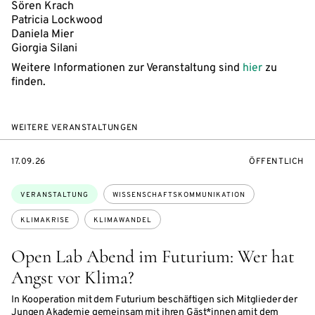
Sören Krach
Patricia Lockwood
Daniela Mier
Giorgia Silani
Weitere Informationen zur Veranstaltung sind
hier
zu
finden.
WEITERE VERANSTALTUNGEN
EVENTBEGINSON
VERANSTALTU
17.09.26
ÖFFENTLICH
Themen:
VERANSTALTUNG
WISSENSCHAFTSKOMMUNIKATION
KLIMAKRISE
KLIMAWANDEL
Open Lab Abend im Futurium: Wer hat
Angst vor Klima?
In Kooperation mit dem Futurium beschäftigen sich Mitglieder der
Jungen Akademie gemeinsam mit ihren Gäst*innen amit dem