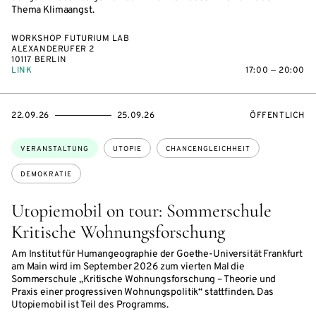
Thema Klimaangst.
WORKSHOP FUTURIUM LAB
ALEXANDERUFER 2
10117 BERLIN
LINK
17:00 — 20:00
EVENTBEGINSON
EVENTENDSON
VERANSTALTU
22.09.26
25.09.26
ÖFFENTLICH
Themen:
VERANSTALTUNG
UTOPIE
CHANCENGLEICHHEIT
DEMOKRATIE
Utopiemobil on tour: Sommerschule
Kritische Wohnungsforschung
Am Institut für Humangeographie der Goethe-Universität Frankfurt
am Main wird im September 2026 zum vierten Mal die
Sommerschule „Kritische Wohnungsforschung – Theorie und
Praxis einer progressiven Wohnungspolitik“ stattfinden. Das
Utopiemobil ist Teil des Programms.