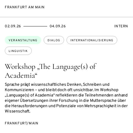
FRANKFURT AM MAIN
EVENTBEGINSON
EVENTENDSON
VERANST
02.09.26
04.09.26
INTERN
Themen:
VERANSTALTUNG
DIALOG
INTERNATIONALISIERUNG
LINGUISTIK
Workshop „The Language(s) of
Academia“
Sprache prägt wissenschaftliches Denken, Schreiben und
Kommunizieren – und bleibt doch oft unsichtbar. Im Workshop
„Language(s) of Academia“ reflektieren die Teilnehmenden anhand
eigener Übersetzungen ihrer Forschung in die Muttersprache über
die Herausforderungen und Potenziale von Mehrsprachigkeit in der
Wissenschaft.
FRANKFURT/MAIN