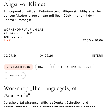
Angst vor Klima?
In Kooperation mit dem Futurium beschäftigen sich Mitglieder der
Jungen Akademie gemeinsam mit ihren Gäst*innen amit dem
Thema Klimaangst.
WORKSHOP FUTURIUM LAB
ALEXANDERUFER 2
10117 BERLIN
LINK
17:00 — 20:00
EVENTBEGINSON
EVENTENDSON
VERANST
02.09.26
04.09.26
INTERN
Themen:
VERANSTALTUNG
DIALOG
INTERNATIONALISIERUNG
LINGUISTIK
Workshop „The Language(s) of
Academia“
Sprache prägt wissenschaftliches Denken, Schreiben und