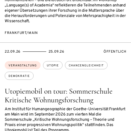
Kommunizieren – und bleibt doch oft unsichtbar. Im Workshop
„Language(s) of Academia“ reflektieren die Teilnehmenden anhand
eigener Übersetzungen ihrer Forschung in die Muttersprache über
die Herausforderungen und Potenziale von Mehrsprachigkeit in der
Wissenschaft.
FRANKFURT/MAIN
EVENTBEGINSON
EVENTENDSON
VERANSTALTU
22.09.26
25.09.26
ÖFFENTLICH
Themen:
VERANSTALTUNG
UTOPIE
CHANCENGLEICHHEIT
DEMOKRATIE
Utopiemobil on tour: Sommerschule
Kritische Wohnungsforschung
Am Institut für Humangeographie der Goethe-Universität Frankfurt
am Main wird im September 2026 zum vierten Mal die
Sommerschule „Kritische Wohnungsforschung – Theorie und
Praxis einer progressiven Wohnungspolitik“ stattfinden. Das
Utopiemobil ist Teil des Programms.