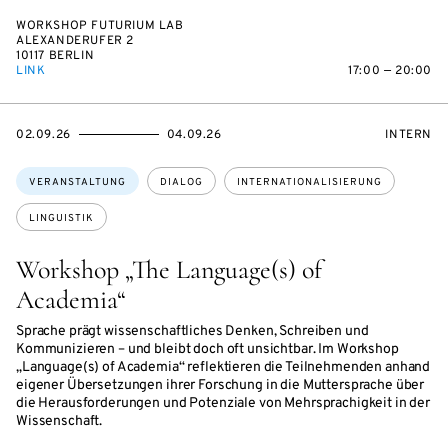
WORKSHOP FUTURIUM LAB
ALEXANDERUFER 2
10117 BERLIN
LINK
17:00 — 20:00
EVENTBEGINSON
EVENTENDSON
VERANST
02.09.26
04.09.26
INTERN
Themen:
VERANSTALTUNG
DIALOG
INTERNATIONALISIERUNG
LINGUISTIK
Workshop „The Language(s) of
Academia“
Sprache prägt wissenschaftliches Denken, Schreiben und
Kommunizieren – und bleibt doch oft unsichtbar. Im Workshop
„Language(s) of Academia“ reflektieren die Teilnehmenden anhand
eigener Übersetzungen ihrer Forschung in die Muttersprache über
die Herausforderungen und Potenziale von Mehrsprachigkeit in der
Wissenschaft.