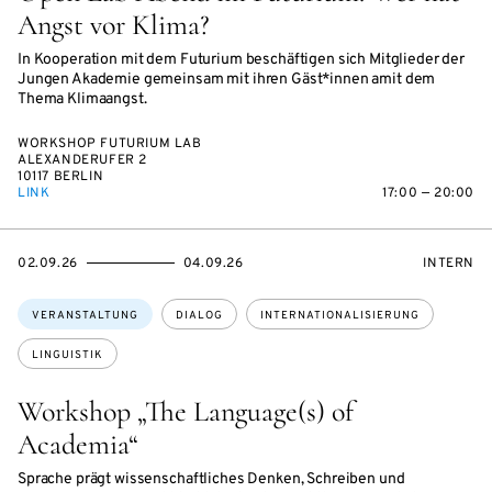
Angst vor Klima?
In Kooperation mit dem Futurium beschäftigen sich Mitglieder der
Jungen Akademie gemeinsam mit ihren Gäst*innen amit dem
Thema Klimaangst.
WORKSHOP FUTURIUM LAB
ALEXANDERUFER 2
10117 BERLIN
LINK
17:00 — 20:00
EVENTBEGINSON
EVENTENDSON
VERANST
02.09.26
04.09.26
INTERN
Themen:
VERANSTALTUNG
DIALOG
INTERNATIONALISIERUNG
LINGUISTIK
Workshop „The Language(s) of
Academia“
Sprache prägt wissenschaftliches Denken, Schreiben und