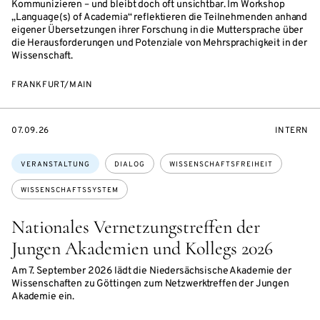
Kommunizieren – und bleibt doch oft unsichtbar. Im Workshop
„Language(s) of Academia“ reflektieren die Teilnehmenden anhand
eigener Übersetzungen ihrer Forschung in die Muttersprache über
die Herausforderungen und Potenziale von Mehrsprachigkeit in der
Wissenschaft.
FRANKFURT/MAIN
EVENTBEGINSON
VERANST
07.09.26
INTERN
Themen:
VERANSTALTUNG
DIALOG
WISSENSCHAFTSFREIHEIT
WISSENSCHAFTSSYSTEM
Nationales Vernetzungstreffen der
Jungen Akademien und Kollegs 2026
Am 7. September 2026 lädt die Niedersächsische Akademie der
Wissenschaften zu Göttingen zum Netzwerktreffen der Jungen
Akademie ein.