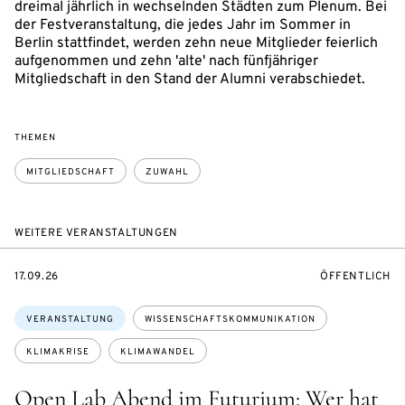
dreimal jährlich in wechselnden Städten zum Plenum. Bei
der Festveranstaltung, die jedes Jahr im Sommer in
Berlin stattfindet, werden zehn neue Mitglieder feierlich
aufgenommen und zehn 'alte' nach fünfjähriger
Mitgliedschaft in den Stand der Alumni verabschiedet.
THEMEN
MITGLIEDSCHAFT
ZUWAHL
WEITERE VERANSTALTUNGEN
EVENTBEGINSON
VERANSTALTU
17.09.26
ÖFFENTLICH
Themen:
VERANSTALTUNG
WISSENSCHAFTSKOMMUNIKATION
KLIMAKRISE
KLIMAWANDEL
Open Lab Abend im Futurium: Wer hat