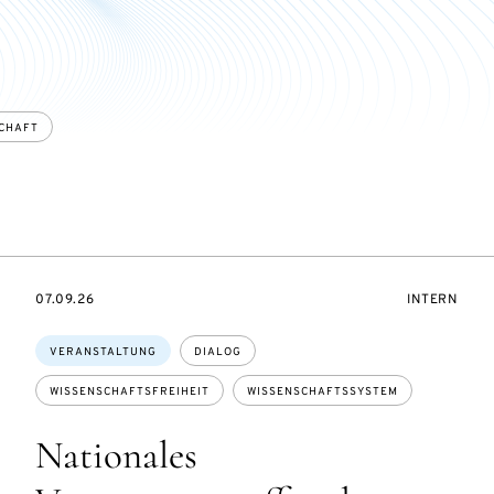
CHAFT
SZUGANG:
EVENTBEGINSON
VERANSTAL
07.09.26
INTERN
Themen:
VERANSTALTUNG
DIALOG
WISSENSCHAFTSFREIHEIT
WISSENSCHAFTSSYSTEM
Nationales