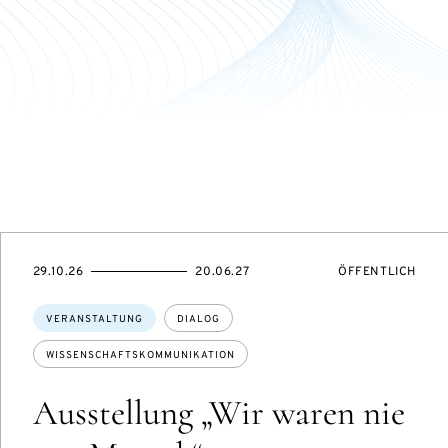
TUNGSZUGANG:
EVENTBEGINSON
EVENTENDSON
VERANSTALTUNG
29.10.26
20.06.27
ÖFFENTLICH
Themen:
VERANSTALTUNG
DIALOG
WISSENSCHAFTSKOMMUNIKATION
Ausstellung „Wir waren nie