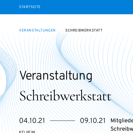
STARTSEITE
VERANSTALTUNGEN
SCHREIBWERKSTATT
Veranstaltung
Schreibwerkstatt
eventBeginsOn
eventEndsOn
04.10.21
09.10.21
Mitglied
Schreib
KELHEIM