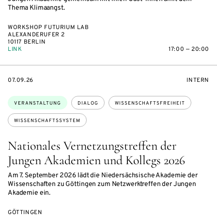
Thema Klimaangst.
WORKSHOP FUTURIUM LAB
ALEXANDERUFER 2
10117 BERLIN
LINK
17:00 — 20:00
EVENTBEGINSON
VERANST
07.09.26
INTERN
Themen:
VERANSTALTUNG
DIALOG
WISSENSCHAFTSFREIHEIT
WISSENSCHAFTSSYSTEM
Nationales Vernetzungstreffen der
Jungen Akademien und Kollegs 2026
Am 7. September 2026 lädt die Niedersächsische Akademie der
Wissenschaften zu Göttingen zum Netzwerktreffen der Jungen
Akademie ein.
GÖTTINGEN