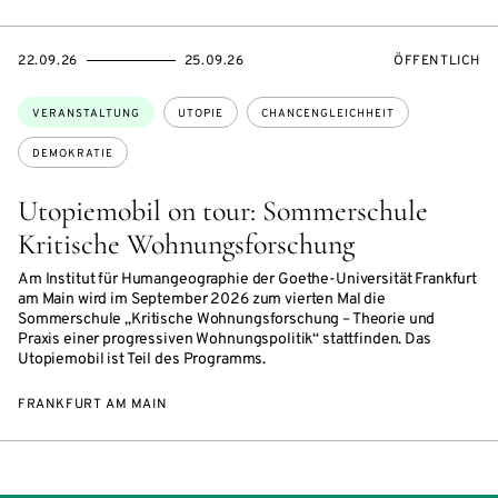
EVENTBEGINSON
EVENTENDSON
VERANSTALTU
22.09.26
25.09.26
ÖFFENTLICH
Themen:
VERANSTALTUNG
UTOPIE
CHANCENGLEICHHEIT
DEMOKRATIE
Utopiemobil on tour: Sommerschule
Kritische Wohnungsforschung
Am Institut für Humangeographie der Goethe-Universität Frankfurt
am Main wird im September 2026 zum vierten Mal die
Sommerschule „Kritische Wohnungsforschung – Theorie und
Praxis einer progressiven Wohnungspolitik“ stattfinden. Das
Utopiemobil ist Teil des Programms.
FRANKFURT AM MAIN