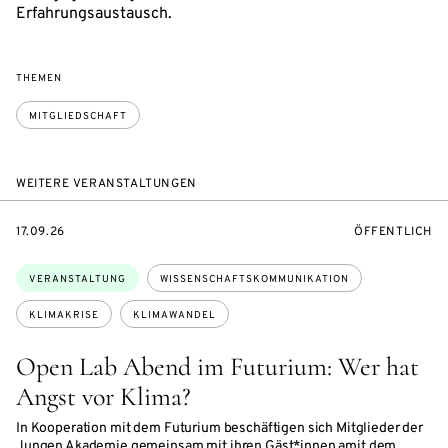
Erfahrungsaustausch.
THEMEN
MITGLIEDSCHAFT
WEITERE VERANSTALTUNGEN
EVENTBEGINSON
VERANSTALTU
17.09.26
ÖFFENTLICH
Themen:
VERANSTALTUNG
WISSENSCHAFTSKOMMUNIKATION
KLIMAKRISE
KLIMAWANDEL
Open Lab Abend im Futurium: Wer hat
Angst vor Klima?
In Kooperation mit dem Futurium beschäftigen sich Mitglieder der
Jungen Akademie gemeinsam mit ihren Gäst*innen amit dem