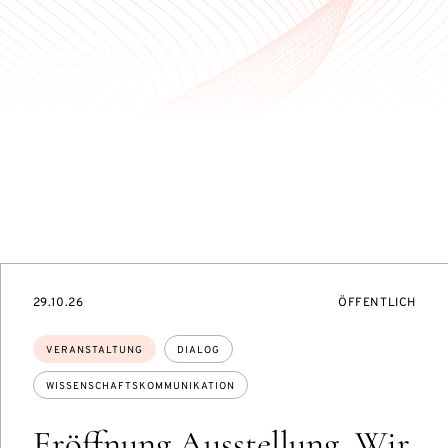
TUNGSZUGANG:
EVENTBEGINSON
VERANSTALTUNG
29.10.26
ÖFFENTLICH
Themen:
VERANSTALTUNG
DIALOG
WISSENSCHAFTSKOMMUNIKATION
Eröffnung Ausstellung „Wir