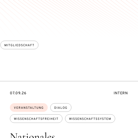
MITGLIEDSCHAFT
TUNGSZUGANG:
EVENTBEGINSON
VERANSTAL
07.09.26
INTERN
Themen:
VERANSTALTUNG
DIALOG
WISSENSCHAFTSFREIHEIT
WISSENSCHAFTSSYSTEM
Nationales