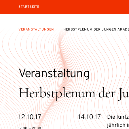
STARTSEITE
VERANSTALTUNGEN
HERBSTPLENUM DER JUNGEN AKAD
Veranstaltung
Herbstplenum der J
eventBeginsOn
eventEndsOn
12.10.17
14.10.17
Die fünf
jährlich
17:00 — 21:00