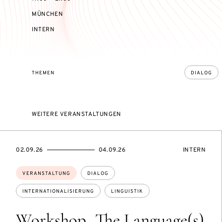
MÜNCHEN
VERANSTALTUNGSZUGANG:
INTERN
THEMEN
DIALOG
WEITERE VERANSTALTUNGEN
EVENTBEGINSON
EVENTENDSON
VERANSTAL
02.09.26
04.09.26
INTERN
Themen:
VERANSTALTUNG
DIALOG
INTERNATIONALISIERUNG
LINGUISTIK
Workshop „The Language(s)