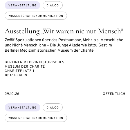
Themen:
VERANSTALTUNG
DIALOG
WISSENSCHAFTSKOMMUNIKATION
Ausstellung „Wir waren nie nur Mensch“
Zwölf Spekulationen über das Posthumane, Mehr-als-Menschliche
und Nicht-Menschliche – Die Junge Akademie ist zu Gast im
Berliner Medizinhistorischen Museum der Charité
BERLINER MEDIZINHISTORISCHES
MUSEUM DER CHARITÉ
CHARITÉPLATZ 1
10117 BERLIN
EVENTBEGINSON
VERANSTALTU
29.10.26
ÖFFENTLICH
Themen:
VERANSTALTUNG
DIALOG
WISSENSCHAFTSKOMMUNIKATION