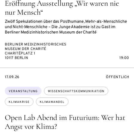
Eröffnung Ausstellung „Wir waren nie
nur Mensch“
Zwölf Spekulationen über das Posthumane, Mehr-als-Menschliche
und Nicht-Menschliche – Die Junge Akademie ist zu Gast im
Berliner Medizinhistorischen Museum der Charité
BERLINER MEDIZINHISTORISCHES
MUSEUM DER CHARITÉ
CHARITÉPLATZ 1
10117 BERLIN
19:00
EVENTBEGINSON
VERANSTALTU
17.09.26
ÖFFENTLICH
Themen:
VERANSTALTUNG
WISSENSCHAFTSKOMMUNIKATION
KLIMAKRISE
KLIMAWANDEL
Open Lab Abend im Futurium: Wer hat
Angst vor Klima?