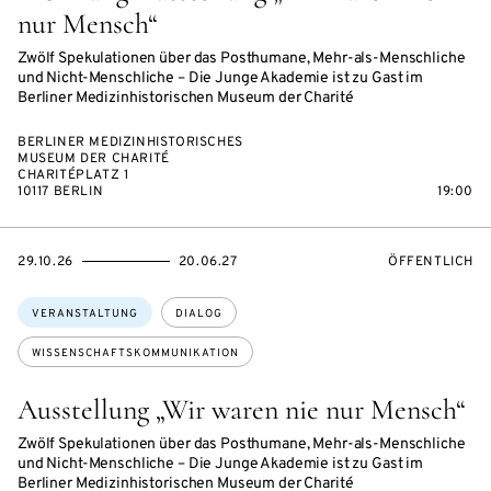
nur Mensch“
Zwölf Spekulationen über das Posthumane, Mehr-als-Menschliche
und Nicht-Menschliche – Die Junge Akademie ist zu Gast im
Berliner Medizinhistorischen Museum der Charité
BERLINER MEDIZINHISTORISCHES
MUSEUM DER CHARITÉ
CHARITÉPLATZ 1
10117 BERLIN
19:00
EVENTBEGINSON
EVENTENDSON
VERANSTALTU
29.10.26
20.06.27
ÖFFENTLICH
Themen:
VERANSTALTUNG
DIALOG
WISSENSCHAFTSKOMMUNIKATION
Ausstellung „Wir waren nie nur Mensch“
Zwölf Spekulationen über das Posthumane, Mehr-als-Menschliche
und Nicht-Menschliche – Die Junge Akademie ist zu Gast im
Berliner Medizinhistorischen Museum der Charité