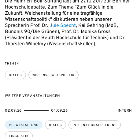
Die Heinrich-Böll-Stiftung lädt am 27.10.2017 zur Berliner
Hochschuldebatte. Zum Thema "Zum Glück in die
Zukunft. Weichenstellung für eine tragfähige
Wissenschaftspolitik" diskutieren neben unserer
Sprecherin Prof. Dr.
Jule Specht
, Kai Gehring (MdB,
Bündnis 90/Die Grünen), Prof. Dr. Monika Gross
(Präsidentin der Beuth Hochschule für Technik) und Dr.
Thorsten Wilhelmy (Wissenschaftskolleg).
THEMEN
DIALOG
WISSENSCHAFTSPOLITIK
WEITERE VERANSTALTUNGEN
EVENTBEGINSON
EVENTENDSON
VERANST
02.09.26
04.09.26
INTERN
Themen:
VERANSTALTUNG
DIALOG
INTERNATIONALISIERUNG
LINGUISTIK