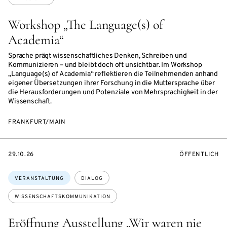
Workshop „The Language(s) of
Academia“
Sprache prägt wissenschaftliches Denken, Schreiben und
Kommunizieren – und bleibt doch oft unsichtbar. Im Workshop
„Language(s) of Academia“ reflektieren die Teilnehmenden anhand
eigener Übersetzungen ihrer Forschung in die Muttersprache über
die Herausforderungen und Potenziale von Mehrsprachigkeit in der
Wissenschaft.
FRANKFURT/MAIN
EVENTBEGINSON
VERANSTALTU
29.10.26
ÖFFENTLICH
Themen:
VERANSTALTUNG
DIALOG
WISSENSCHAFTSKOMMUNIKATION
Eröffnung Ausstellung „Wir waren nie