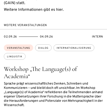
(GAIN) statt.
Weitere Informationen gibt es hier.
WEITERE VERANSTALTUNGEN
EVENTBEGINSON
EVENTENDSON
VERANST
02.09.26
04.09.26
INTERN
Themen:
VERANSTALTUNG
DIALOG
INTERNATIONALISIERUNG
LINGUISTIK
Workshop „The Language(s) of
Academia“
Sprache prägt wissenschaftliches Denken, Schreiben und
Kommunizieren – und bleibt doch oft unsichtbar. Im Workshop
„Language(s) of Academia“ reflektieren die Teilnehmenden anhand
eigener Übersetzungen ihrer Forschung in die Muttersprache über
die Herausforderungen und Potenziale von Mehrsprachigkeit in der
Wissenschaft.