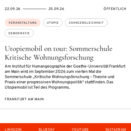
EVENTBEGINSON
EVENTENDSON
VERANSTALTU
22.09.26
25.09.26
ÖFFENTLICH
Themen:
VERANSTALTUNG
UTOPIE
CHANCENGLEICHHEIT
DEMOKRATIE
Utopiemobil on tour: Sommerschule
Kritische Wohnungsforschung
Am Institut für Humangeographie der Goethe-Universität Frankfurt
am Main wird im September 2026 zum vierten Mal die
Sommerschule „Kritische Wohnungsforschung – Theorie und
Praxis einer progressiven Wohnungspolitik“ stattfinden. Das
Utopiemobil ist Teil des Programms.
FRANKFURT AM MAIN
LINKEDIN
BLUESKY
YOUTUBE
INSTAGRAM