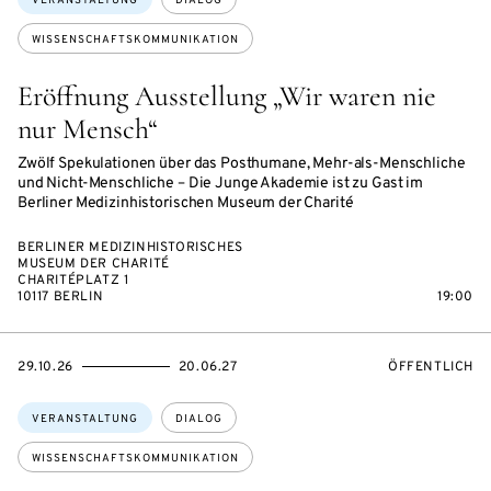
VERANSTALTUNG
DIALOG
WISSENSCHAFTSKOMMUNIKATION
Eröffnung Ausstellung „Wir waren nie
nur Mensch“
Zwölf Spekulationen über das Posthumane, Mehr-als-Menschliche
und Nicht-Menschliche – Die Junge Akademie ist zu Gast im
Berliner Medizinhistorischen Museum der Charité
BERLINER MEDIZINHISTORISCHES
MUSEUM DER CHARITÉ
CHARITÉPLATZ 1
10117 BERLIN
19:00
EVENTBEGINSON
EVENTENDSON
VERANSTALTU
29.10.26
20.06.27
ÖFFENTLICH
Themen:
VERANSTALTUNG
DIALOG
WISSENSCHAFTSKOMMUNIKATION