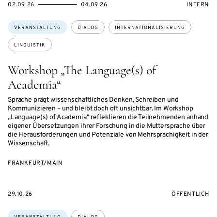
EVENTBEGINSON
EVENTENDSON
VERANST
02.09.26
04.09.26
INTERN
Themen:
VERANSTALTUNG
DIALOG
INTERNATIONALISIERUNG
LINGUISTIK
Workshop „The Language(s) of
Academia“
Sprache prägt wissenschaftliches Denken, Schreiben und
Kommunizieren – und bleibt doch oft unsichtbar. Im Workshop
„Language(s) of Academia“ reflektieren die Teilnehmenden anhand
eigener Übersetzungen ihrer Forschung in die Muttersprache über
die Herausforderungen und Potenziale von Mehrsprachigkeit in der
Wissenschaft.
FRANKFURT/MAIN
EVENTBEGINSON
VERANSTALTU
29.10.26
ÖFFENTLICH
Themen: