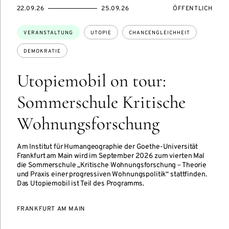
TUNGSZUGANG:
EVENTBEGINSON
EVENTENDSON
VERANSTALTUNG
22.09.26
25.09.26
ÖFFENTLICH
Themen:
VERANSTALTUNG
UTOPIE
CHANCENGLEICHHEIT
DEMOKRATIE
Utopiemobil on tour:
Sommerschule Kritische
Wohnungsforschung
Am Institut für Humangeographie der Goethe-Universität
Frankfurt am Main wird im September 2026 zum vierten Mal
die Sommerschule „Kritische Wohnungsforschung – Theorie
und Praxis einer progressiven Wohnungspolitik“ stattfinden.
Das Utopiemobil ist Teil des Programms.
FRANKFURT AM MAIN