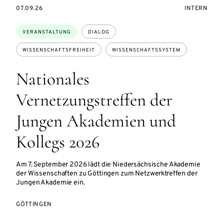
SZUGANG:
EVENTBEGINSON
VERANSTAL
07.09.26
INTERN
Themen:
VERANSTALTUNG
DIALOG
WISSENSCHAFTSFREIHEIT
WISSENSCHAFTSSYSTEM
Nationales
Vernetzungstreffen der
Jungen Akademien und
Kollegs 2026
Am 7. September 2026 lädt die Niedersächsische Akademie
der Wissenschaften zu Göttingen zum Netzwerktreffen der
Jungen Akademie ein.
GÖTTINGEN