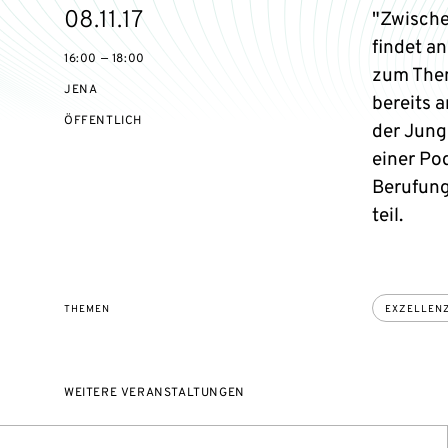
eventBeginsOn
08.11.17
"Zwische
findet a
16:00 — 18:00
zum Them
JENA
bereits 
VERANSTALTUNGSZUGANG:
ÖFFENTLICH
der Jun
einer Po
Berufung
teil.
THEMEN
EXZELLEN
WEITERE VERANSTALTUNGEN