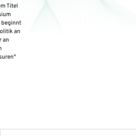
m Titel
osium
 beginnt
litik an
r an
n
suren"