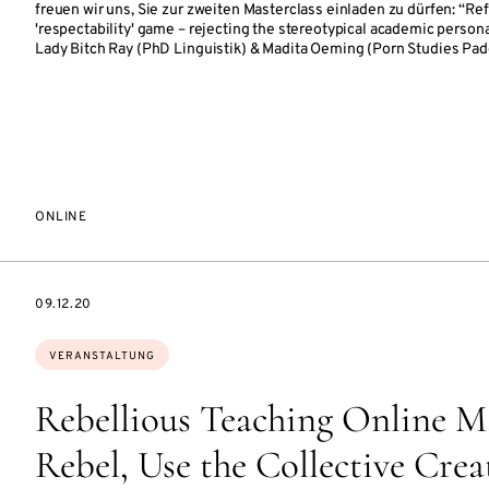
freuen wir uns, Sie zur zweiten Masterclass einladen zu dürfen: “Ref
'respectability' game – rejecting the stereotypical academic person
Lady Bitch Ray (PhD Linguistik) & Madita Oeming (Porn Studies Pa
ONLINE
EVENTBEGINSON
09.12.20
Themen:
VERANSTALTUNG
Rebellious Teaching Online M
Rebel, Use the Collective Creat