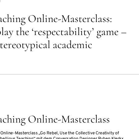
aching Online-Masterclass:
lay the ‘respectability’ game –
stereotypical academic
aching Online-Masterclass
 Online-Masterclass „Go Rebel, Use the Collective Creativity of
bellious Teaching“ mit dem Conversation Designer Ruben Klerkx