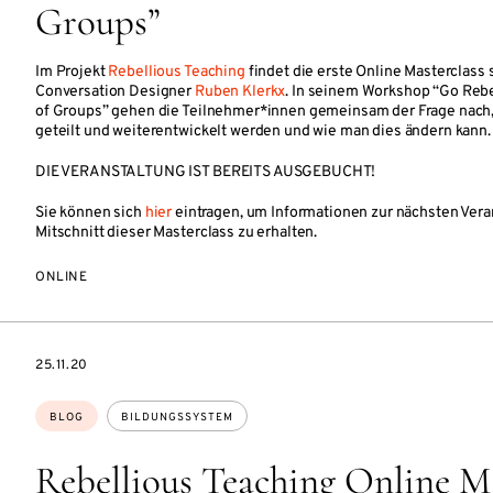
Groups”
Im Projekt
Rebellious Teaching
findet die erste Online Masterclass s
Conversation Designer
Ruben Klerkx
. In seinem Workshop “Go Rebel
of Groups” gehen die Teilnehmer*innen gemeinsam der Frage nach,
geteilt und weiterentwickelt werden und wie man dies ändern kann.
DIE VERANSTALTUNG IST BEREITS AUSGEBUCHT!
Sie können sich
hier
eintragen, um Informationen zur nächsten Vera
Mitschnitt dieser Masterclass zu erhalten.
ONLINE
DATE
25.11.20
Themen:
BLOG
BILDUNGSSYSTEM
Rebellious Teaching Online M