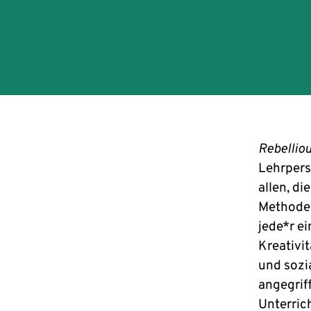
Rebellio
Lehrpers
allen, di
Methoden
jede*r ei
Kreativit
und sozi
angegriff
Unterric