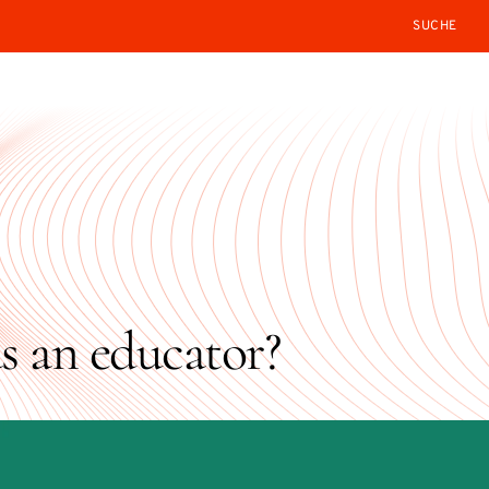
SEARCH
s an educator?