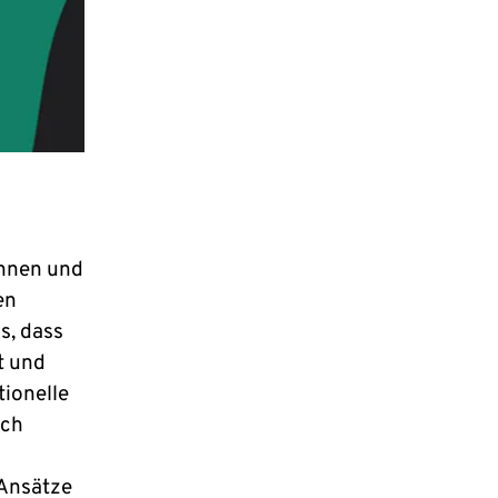
innen und
en
s, dass
t und
tionelle
uch
 Ansätze