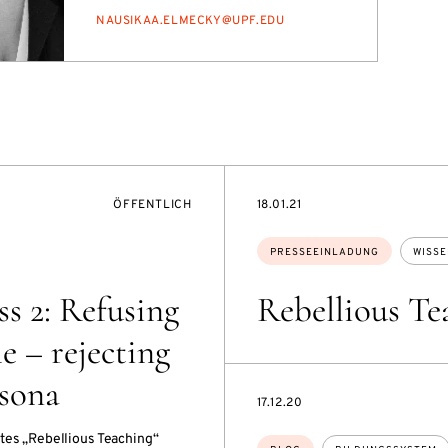
E-
NAU­SI­K­AA.EL­ME­CKY@UPF.EDU
MAIL
VERANSTALTUNGSZUGANG:
DATE
ÖFFENTLICH
18.01.21
Themen:
PRESSEEINLADUNG
WISS
s 2: Refusing
Rebellious Te
me – rejecting
rsona
DATE
17.12.20
tes „Rebellious Teaching“