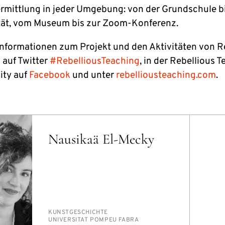
Vermittlung in jeder Umgebung: von der Grundschule b
tät, vom Museum bis zur Zoom-Konferenz.
Informationen zum Projekt und den Aktivitäten von R
 auf Twitter
#RebelliousTeaching
, in der Rebellious 
ty auf
Facebook
und unter
rebelliousteaching.com
.
Nausikaä El-Mecky
PERSON_RESEARCH_SUBJECT
KUNST­GE­SCHICH­TE
INSTITUTION
UNI­VER­SI­TAT POM­PEU FA­BRA