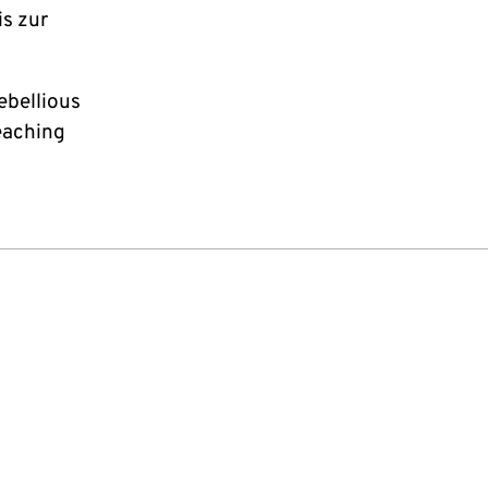
is zur
ebellious
Teaching