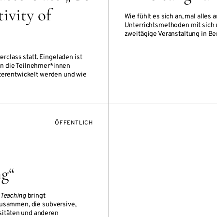
ivity of
Wie fühlt es sich an, mal alle
Unterrichtsmethoden mit sich u
zweitägige Veranstaltung in B
erclass statt. Eingeladen ist
n die Teilnehmer*innen
terentwickelt werden und wie
VERANSTALTUNGSZUGANG:
ÖFFENTLICH
ng“
 Teaching
bringt
zusammen, die subversive,
sitäten und anderen