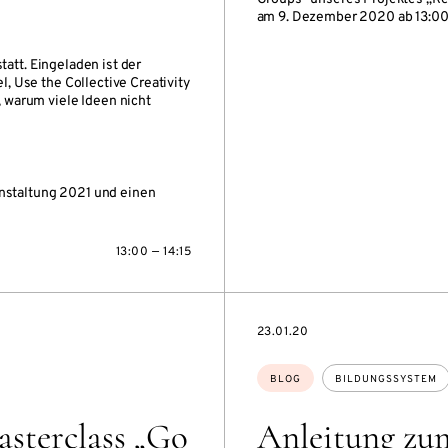
am 9. Dezember 2020 ab 13:00
tatt. Eingeladen ist der
, Use the Collective Creativity
 warum viele Ideen nicht
nstaltung 2021 und einen
13:00 — 14:15
DATE
23.01.20
Themen:
BLOG
BILDUNGSSYSTEM
asterclass „Go
Anleitung zum