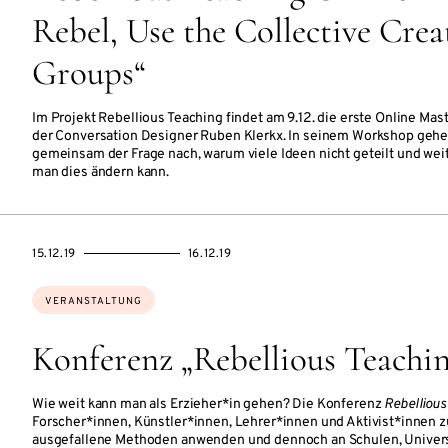
Rebel, Use the Collective Creat
Groups“
Im Projekt Rebellious Teaching findet am 9.12. die erste Online Mast
der Conversation Designer Ruben Klerkx. In seinem Workshop gehe
gemeinsam der Frage nach, warum viele Ideen nicht geteilt und wei
man dies ändern kann.
EVENTBEGINSON
EVENTENDSON
15.12.19
16.12.19
Themen:
VERANSTALTUNG
Konferenz „Rebellious Teachi
Wie weit kann man als Erzieher*in gehen? Die Konferenz
Rebellious
Forscher*innen, Künstler*innen, Lehrer*innen und Aktivist*innen 
ausgefallene Methoden anwenden und dennoch an Schulen, Univer