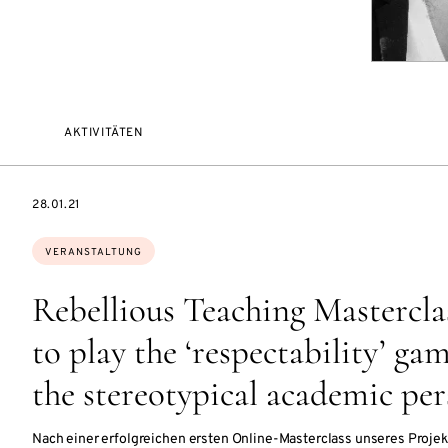
AKTIVITÄTEN
EVENTBEGINSON
28.01.21
Themen:
VERANSTALTUNG
Rebellious Teaching Masterclas
to play the ‘respectability’ ga
the stereotypical academic pe
Nach einer erfolgreichen ersten Online-Masterclass unseres Projek