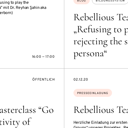
Themen:
BLOG
BILDUNGSSYSTEM
using to play the
a” mit Dr. Reyhan Şahin aka
derborn)
Rebellious Te
„Refusing to p
rejecting the 
persona“
16:00 — 17:00
VERANSTALTUNGSZUGANG:
DATE
ÖFFENTLICH
02.12.20
Themen:
PRESSEEINLADUNG
asterclass “Go
Rebellious Te
ivity of
Herzliche Einladung zur ersten
Groups“ unseres Projektes „Re