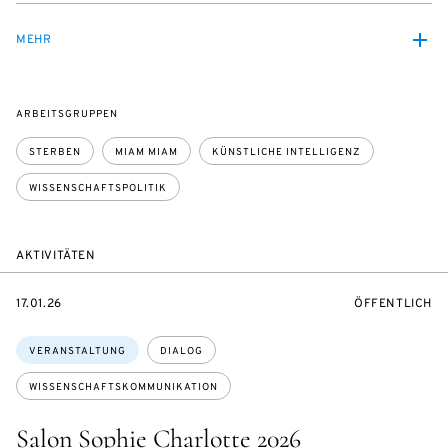
MEHR
ARBEITSGRUPPEN
STERBEN
MIAM MIAM
KÜNSTLICHE INTELLIGENZ
WISSENSCHAFTSPOLITIK
AKTIVITÄTEN
EVENTBEGINSON
VERANSTALTU
17.01.26
ÖFFENTLICH
Themen:
VERANSTALTUNG
DIALOG
WISSENSCHAFTSKOMMUNIKATION
Salon Sophie Charlotte 2026