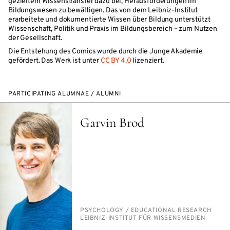
gezieltem Wissenstransfer dazu bei, Herausforderungen im
Bildungswesen zu bewältigen. Das von dem Leibniz-Institut
erarbeitete und dokumentierte Wissen über Bildung unterstützt
Wissenschaft, Politik und Praxis im Bildungsbereich – zum Nutzen
der Gesellschaft.
Die Entstehung des Comics wurde durch die Junge Akademie
gefördert. Das Werk ist unter
CC BY 4.0
lizenziert.
PARTICIPATING ALUMNAE / ALUMNI
Garvin Brod
PERSON_RESEARCH_SUBJECT
PSY­CHOL­O­GY /​ ED­U­CA­TION­AL RE­SEARCH
INSTITUTION
LEIB­NIZ-IN­STI­TUT FÜR WIS­SENS­ME­DI­EN