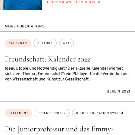
E-
G.BROD@IWM-TUE­BIN­GEN.DE
MAIL
MORE PUBLICATIONS
Topics:
CALENDAR
CULTURE
ART
Freundschaft: Kalender 2022
Ideal, Utopie und Notwendigkeit? Der aktuelle Kalender widmet
sich dem Thema „Freundschaft“: ein Plädoyer für die Verbindungen
von Wissenschaft und Kunst zur Gesellschaft.
BERLIN 2021
Topics:
STATEMENT
SCIENCE POLICY
HIGHER EDUCATION SYSTEM
Die Juniorprofessur und das Emmy-