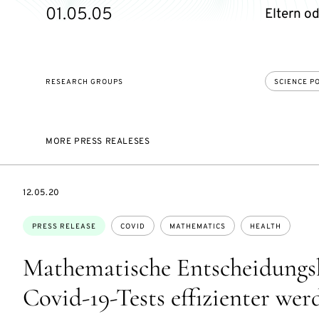
01.05.05
Eltern o
RESEARCH GROUPS
SCIENCE P
MORE PRESS REALESES
DATE
12.05.20
Topics:
PRESS RELEASE
COVID
MATHEMATICS
HEALTH
Mathematische Entscheidungsh
Covid-19-Tests effizienter we