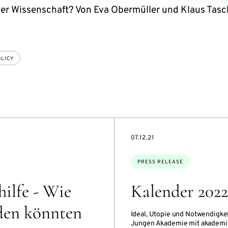
der Wissenschaft? Von Eva Obermüller und Klaus Tas
OLICY
DATE
07.12.21
Topics:
PRESS RELEASE
ilfe - Wie
Kalender 2022
rden könnten
Ideal, Utopie und Notwendigkei
Jungen Akademie mit akademis