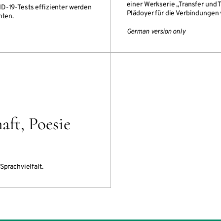
einer Werkserie „Transfer und 
ID-19-Tests effizienter werden
Plädoyer für die Verbindungen 
nten.
German version only
aft, Poesie
Sprachvielfalt.