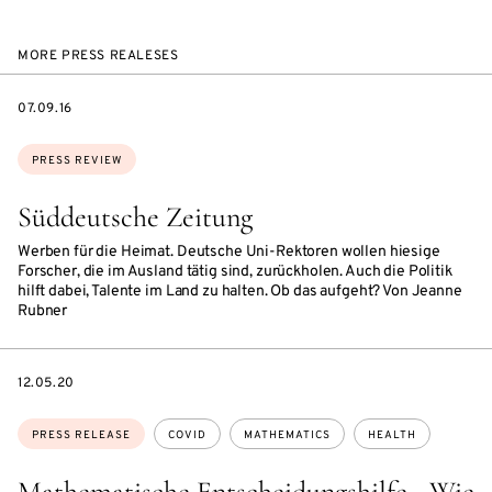
MORE PRESS REALESES
DATE
07.09.16
Topics:
PRESS REVIEW
Süddeutsche Zeitung
Werben für die Heimat. Deutsche Uni-Rektoren wollen hiesige
Forscher, die im Ausland tätig sind, zurückholen. Auch die Politik
hilft dabei, Talente im Land zu halten. Ob das aufgeht? Von Jeanne
Rubner
DATE
12.05.20
Topics:
PRESS RELEASE
COVID
MATHEMATICS
HEALTH
Mathematische Entscheidungshilfe - Wie