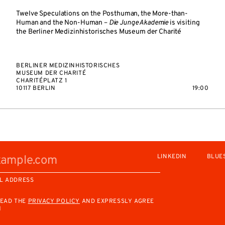
Twelve Speculations on the Posthuman, the More-than-
Human and the Non-Human –
Die Junge Akademie
is visiting
the Berliner Medizinhistorisches Museum der Charité
BERLINER MEDIZINHISTORISCHES
MUSEUM DER CHARITÉ
CHARITÉPLATZ 1
10117 BERLIN
19:00
LINKEDIN
BLUE
L ADDRESS
READ THE
PRIVACY POLICY
AND EXPRESSLY AGREE
M