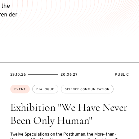
 the
ren der
STARTS
ENDS
EVENT
29.10.26
20.06.27
PUBLIC
ON
ON
ACCESS:
Topics:
EVENT
DIALOGUE
SCIENCE COMMUNICATION
Exhibition "We Have Never
Been Only Human"
Twelve Speculations on the Posthuman, the More-than-