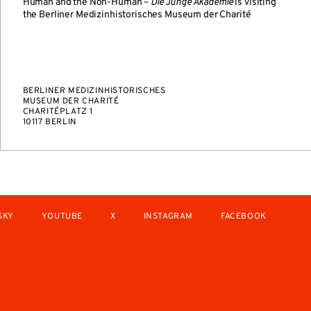
Human and the Non-Human –
Die Junge Akademie
is visiting
the Berliner Medizinhistorisches Museum der Charité
BERLINER MEDIZINHISTORISCHES
MUSEUM DER CHARITÉ
CHARITÉPLATZ 1
10117 BERLIN
SKY
YOUTUBE
X
INSTAGRAM
FACEBOOK