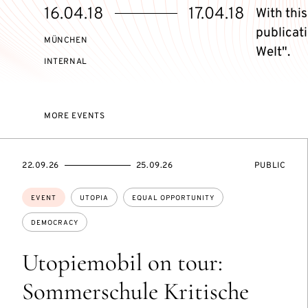
Starts
Ends
16.04.18
17.04.18
With thi
on
on
publicat
MÜNCHEN
Welt".
EVENT
INTERNAL
ACCESS:
MORE EVENTS
STARTS
ENDS
EVENT
22.09.26
25.09.26
PUBLIC
ON
ON
ACCESS:
Topics:
EVENT
UTOPIA
EQUAL OPPORTUNITY
DEMOCRACY
Utopiemobil on tour:
Sommerschule Kritische