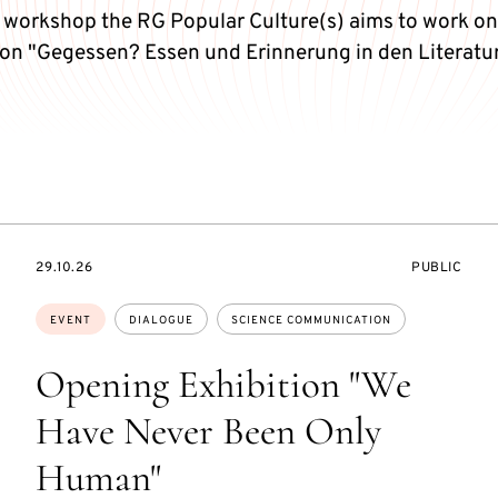
s workshop the RG Popular Culture(s) aims to work on
ion "Gegessen? Essen und Erinnerung in den Literatu
STARTS
EVENT
29.10.26
PUBLIC
ON
ACCESS:
Topics:
EVENT
DIALOGUE
SCIENCE COMMUNICATION
Opening Exhibition "We
Have Never Been Only
Human"