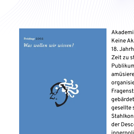
Akademis
Keine Ak
18. Jahr
Zeit zu 
Publikum
amüsieren
organisi
Fragenst
gebärdet
gesellte 
Stahlkon
der Desc
innerpol