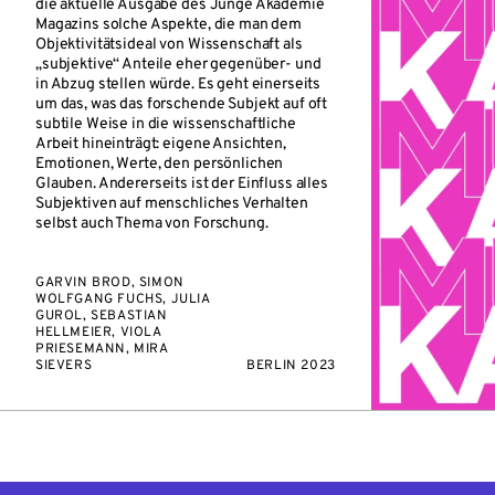
die aktuelle Ausgabe des Junge Akademie
Magazins solche Aspekte, die man dem
Objektivitätsideal von Wissenschaft als
„subjektive“ Anteile eher gegenüber- und
in Abzug stellen würde. Es geht einerseits
um das, was das forschende Subjekt auf oft
subtile Weise in die wissenschaftliche
Arbeit hineinträgt: eigene Ansichten,
Emotionen, Werte, den persönlichen
Glauben. Andererseits ist der Einfluss alles
Subjektiven auf menschliches Verhalten
selbst auch Thema von Forschung.
GARVIN BROD, SIMON
WOLFGANG FUCHS, JULIA
GUROL, SEBASTIAN
HELLMEIER, VIOLA
PRIESEMANN, MIRA
SIEVERS
BERLIN 2023