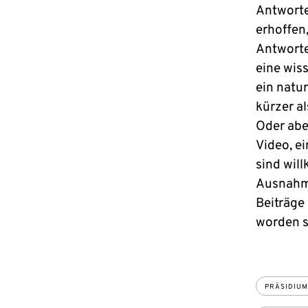
Antworte
erhoffen
Antworte
eine wis
ein natu
kürzer a
Oder aber
Video, ei
sind wil
Ausnahme
Beiträge
worden s
PRÄSIDIUM