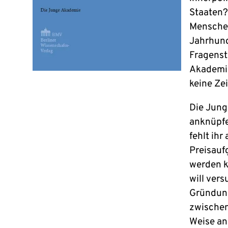
Staaten?
Menschen
Jahrhund
Fragenst
Akademie
keine Zei
Die Jung
anknüpfen
fehlt ih
Preisauf
werden k
will ver
Gründung
zwischen
Weise anz