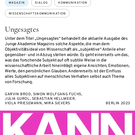
Themen:
MAGAZIN
DIALOG
KOMMUNIKATION
WISSENSCHAFTSKOMMUNIKATION
Ungesagtes
Unter dem Titel „Ungesagtes“ behandelt die aktuelle Ausgabe des
Junge Akademie Magazins solche Aspekte, die man dem
Objektivitätsideal von Wissenschaft als „subjektive“ Anteile eher
gegenüber- und in Abzug stellen würde. Es geht einerseits um das,
was das forschende Subjekt auf oft subtile Weise in die
wissenschaftliche Arbeit hineinträgt: eigene Ansichten, Emotionen,
Werte, den persönlichen Glauben. Andererseits ist der Einfluss
alles Subjektiven auf menschliches Verhalten selbst auch Thema
von Forschung.
GARVIN BROD, SIMON WOLFGANG FUCHS,
JULIA GUROL, SEBASTIAN HELLMEIER,
VIOLA PRIESEMANN, MIRA SIEVERS
BERLIN 2023