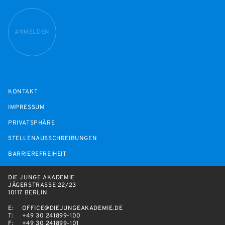
ANMELDEN
KONTAKT
IMPRESSUM
PRIVATSPHÄRE
STELLENAUSSCHREIBUNGEN
BARRIEREFREIHEIT
DIE JUNGE AKADEMIE
JÄGERSTRASSE 22/23
10117 BERLIN
E:
OFFICE@DIEJUNGEAKADEMIE.DE
T:
+49 30 241899-100
F:
+49 30 241899-101