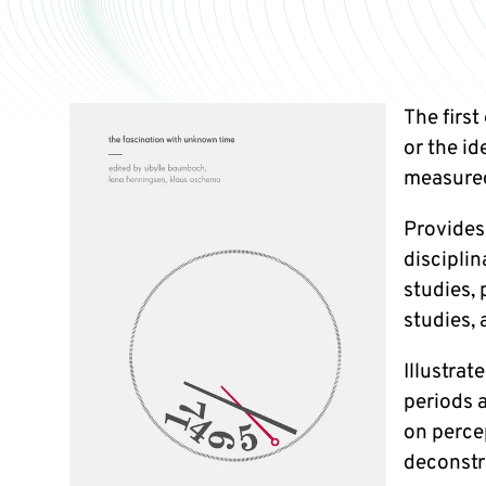
The firs
or the id
measure
Provides
disciplin
studies, 
studies,
Illustrat
periods 
on perce
deconstr