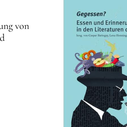
ung von
nd