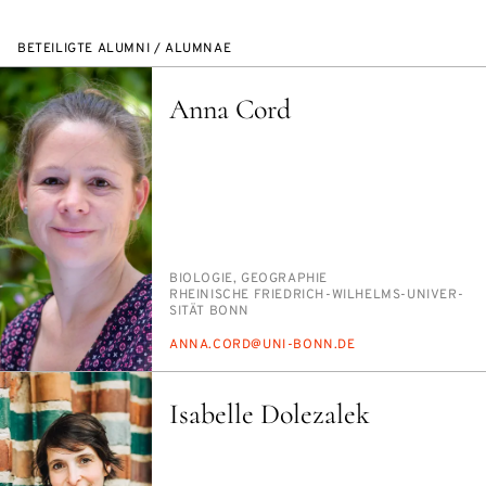
BETEILIGTE ALUMNI / ALUMNAE
Anna Cord
PERSON_RESEARCH_SUBJECT
BIO­LO­GIE, GEO­GRA­PHIE
INSTITUTION
RHEI­NI­SCHE FRIED­RICH-WIL­HELMS-UNI­VER­
SI­TÄT BONN
E-
AN­NA.CORD@UNI-BONN.DE
MAIL
Isabelle Dolezalek