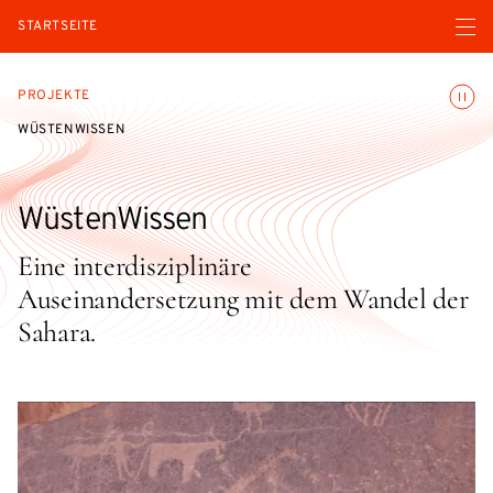
Menü ö
STARTSEITE
Animatio
PROJEKTE
WÜSTENWISSEN
WüstenWissen
Eine interdisziplinäre
Auseinandersetzung mit dem Wandel der
Sahara.