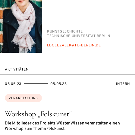
PERSON_RESEARCH_SUBJECT
KUNST­GE­SCHICH­TE
INSTITUTION
TECH­NI­SCHE UNI­VER­SI­TÄT BER­LIN
E-
I.DO­LEZA­LEK@TU-BER­LIN.DE
MAIL
AKTIVITÄTEN
EVENTBEGINSON
EVENTENDSON
VERANST
05.05.23
05.05.23
INTERN
Themen:
VERANSTALTUNG
Workshop „Felskunst“
Die Mitglieder des Projekts WüstenWissen veranstalten einen
Workshop zum Thema Felskunst.