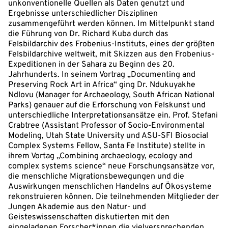
unkonventionelle Quellen als Daten genutzt und
Ergebnisse unterschiedlicher Disziplinen
zusammengeführt werden können. Im Mittelpunkt stand
die Führung von Dr. Richard Kuba durch das
Felsbildarchiv des Frobenius-Instituts, eines der größten
Felsbildarchive weltweit, mit Skizzen aus den Frobenius-
Expeditionen in der Sahara zu Beginn des 20.
Jahrhunderts. In seinem Vortrag „Documenting and
Preserving Rock Art in Africa“ ging Dr. Ndukuyakhe
Ndlovu (Manager for Archaeology, South African National
Parks) genauer auf die Erforschung von Felskunst und
unterschiedliche Interpretationsansätze ein. Prof. Stefani
Crabtree (Assistant Professor of Socio-Environmental
Modeling, Utah State University und ASU-SFI Biosocial
Complex Systems Fellow, Santa Fe Institute) stellte in
ihrem Vortag „Combining archaeology, ecology and
complex systems science“ neue Forschungsansätze vor,
die menschliche Migrationsbewegungen und die
Auswirkungen menschlichen Handelns auf Ökosysteme
rekonstruieren können. Die teilnehmenden Mitglieder der
Jungen Akademie aus den Natur- und
Geisteswissenschaften diskutierten mit den
eingeladenen Forscher*innen die vielversprechenden