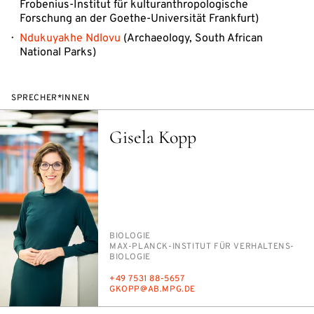
Frobenius-Institut für kulturanthropologische
Forschung an der Goethe-Universität Frankfurt)
Ndukuyakhe Ndlovu
(Archaeology, South African
National Parks)
SPRECHER*INNEN
Gisela Kopp
PERSON_RESEARCH_SUBJECT
BIO­LO­GIE
INSTITUTION
MAX-PLANCK-IN­STI­TUT FÜR VER­HAL­TENS­
BIO­LO­GIE
TELEFON
+49 7531 88-5657
E-
GKOPP@AB.MPG.DE
MAIL