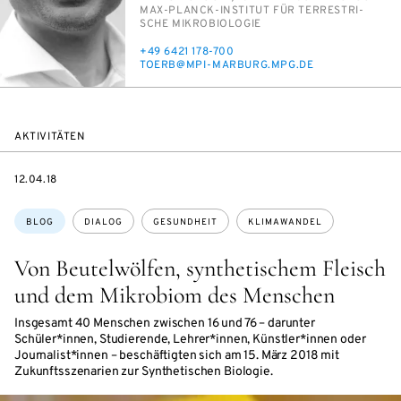
INSTITUTION
MAX-PLANCK-IN­STI­TUT FÜR TER­RES­TRI­
SCHE MI­KRO­BIO­LO­GIE
TELEFON
+49 6421 178-700
E-
TO­ERB@MPI-MAR­BURG.MPG.DE
MAIL
AKTIVITÄTEN
DATE
12.04.18
Themen:
BLOG
DIALOG
GESUNDHEIT
KLIMAWANDEL
Von Beutelwölfen, synthetischem Fleisch
und dem Mikrobiom des Menschen
Insgesamt 40 Menschen zwischen 16 und 76 – darunter
Schüler*innen, Studierende, Lehrer*innen, Künstler*innen oder
Journalist*innen – beschäftigten sich am 15. März 2018 mit
Zukunftsszenarien zur Synthetischen Biologie.