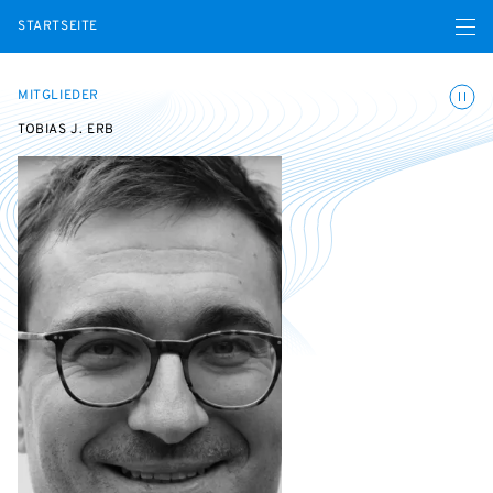
Menü ö
STARTSEITE
Animatio
MITGLIEDER
TOBIAS J. ERB