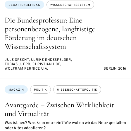
Themen:
DEBATTENBEITRAG
WISSENSCHAFTSSYSTEM
Die Bundesprofessur: Eine
personenbezogene, langfristige
Förderung im deutschen
Wissenschaftssystem
JULE SPECHT, ULRIKE ENDESFELDER,
TOBIAS J. ERB, CHRISTIAN HOF,
WOLFRAM PERNICE U.A.
BERLIN 2016
Themen:
MAGAZIN
POLITIK
WISSENSCHAFTSPOLITIK
Avantgarde – Zwischen Wirklichkeit
und Virtualität
Was ist neu? Was kann neu sein? Wie wollen wir das Neue gestalten
oder Altes adaptieren?