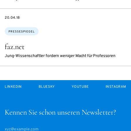
DATE
20.04.18
Themen:
PRESSESPIEGEL
faz.net
Jung-Wissenschaftler fordern weniger Macht für Professoren
LINKEDIN
BLUESKY
YOUTUBE
INSTAGRAM
Kennen Sie schon unseren Newsletter?