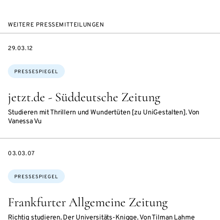
WEITERE PRESSEMITTEILUNGEN
DATE
29.03.12
Themen:
PRESSESPIEGEL
jetzt.de - Süddeutsche Zeitung
Studieren mit Thrillern und Wundertüten [zu UniGestalten]. Von
Vanessa Vu
DATE
03.03.07
Themen:
PRESSESPIEGEL
Frankfurter Allgemeine Zeitung
Richtig studieren. Der Universitäts-Knigge. Von Tilman Lahme