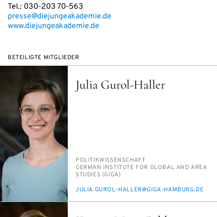
Tel.: 030-203 70-563
presse@diejungeakademie.de
www.diejungeakademie.de
BETEILIGTE MITGLIEDER
Julia Gurol-Haller
PERSON_RESEARCH_SUBJECT
PO­LI­TIK­WIS­SEN­SCHAFT
INSTITUTION
GER­MAN IN­STI­TU­TE FOR GLO­BAL AND AREA
STU­DIES (GI­GA)
E-
JU­LIA.GU­ROL-HAL­LER@GI­GA-HAM­BURG.DE
MAIL