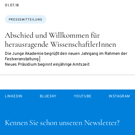
DATE
01.07.18
Themen:
PRESSEMITTEILUNG
Abschied und Willkommen für
herausragende WissenschaftlerInnen
Die Junge Akademie begrüßt den neuen Jahrgang im Rahmen der
Festveranstaltung |
Neues Präsidium beginnt einjährige Amtszeit
LINKEDIN
BLUESKY
YOUTUBE
INSTAGRAM
Kennen Sie schon unseren Newsletter?