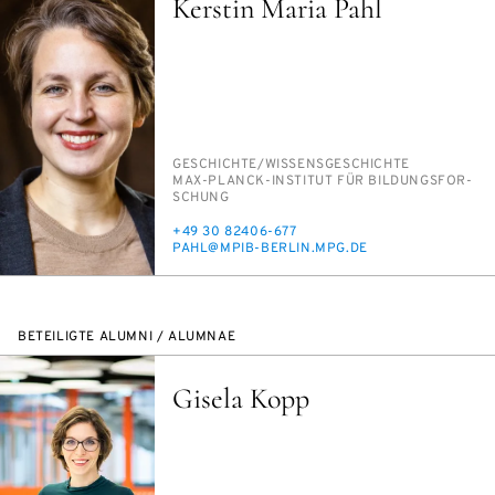
Kerstin Maria Pahl
PERSON_RESEARCH_SUBJECT
GE­SCHICH­TE/​WIS­SENS­GE­SCHICH­TE
INSTITUTION
MAX-PLANCK-IN­STI­TUT FÜR BIL­DUNGS­FOR­
SCHUNG
TELEFON
+49 30 82406-677
E-
PAHL@MPIB-BER­LIN.MPG.DE
MAIL
BETEILIGTE ALUMNI / ALUMNAE
Gisela Kopp