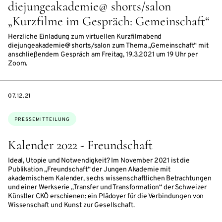
diejungeakademie@ shorts/salon
„Kurzfilme im Gespräch: Gemeinschaft“
Herzliche Einladung zum virtuellen Kurzfilmabend
diejungeakademie@ shorts/salon zum Thema „Gemeinschaft“ mit
anschließendem Gespräch am Freitag, 19.3.2021 um 19 Uhr per
Zoom.
DATE
07.12.21
Themen:
PRESSEMITTEILUNG
Kalender 2022 - Freundschaft
Ideal, Utopie und Notwendigkeit? Im November 2021 ist die
Publikation „Freundschaft“ der Jungen Akademie mit
akademischem Kalender, sechs wissenschaftlichen Betrachtungen
und einer Werkserie „Transfer und Transformation“ der Schweizer
Künstler CKÖ erschienen: ein Plädoyer für die Verbindungen von
Wissenschaft und Kunst zur Gesellschaft.