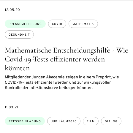
DATE
12.05.20
Themen:
PRESSEMITTEILUNG
COVID
MATHEMATIK
GESUNDHEIT
Mathematische Entscheidungshilfe - Wie
Covid-19-Tests effizienter werden
könnten
Mitglieder der Jungen Akademie zeigen in einem Preprint, wie
COVID-19-Tests effizienter werden und zur wirkungsvollen
Kontrolle der Infektionskurve beitragen könnten.
DATE
11.03.21
Themen:
PRESSEEINLADUNG
JUBILÄUM2020
FILM
DIALOG