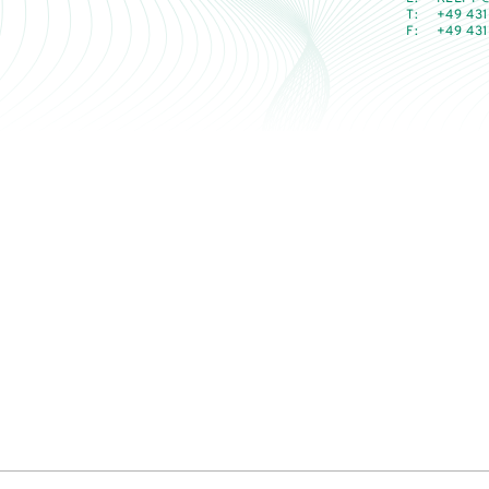
T:
+49 431
F:
+49 431