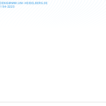
OENIG@MWI.UNI-HEIDELBERG.DE
1 54-2223