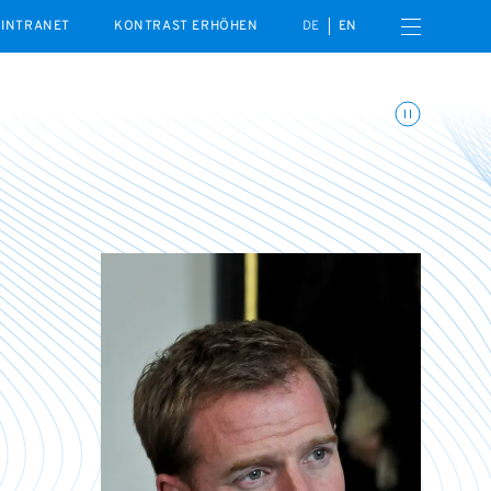
Menü öffnen
INTRANET
KONTRAST ERHÖHEN
DE
EN
Animationen umschalte