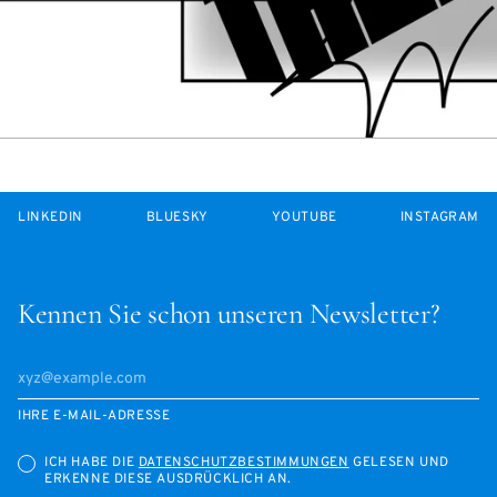
LINKEDIN
BLUESKY
YOUTUBE
INSTAGRAM
Kennen Sie schon unseren Newsletter?
IHRE E-MAIL-ADRESSE
ICH HABE DIE
DATENSCHUTZBESTIMMUNGEN
GELESEN UND
ERKENNE DIESE AUSDRÜCKLICH AN.