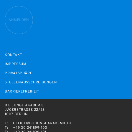
ANMELDEN
KONTAKT
IMPRESSUM
PRIVATSPHÄRE
STELLENAUSSCHREIBUNGEN
BARRIEREFREIHEIT
DIE JUNGE AKADEMIE
JÄGERSTRASSE 22/23
10117 BERLIN
E:
OFFICE@DIEJUNGEAKADEMIE.DE
T:
+49 30 241899-100