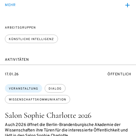
MEHR
ARBEITSGRUPPEN
KÜNSTLICHE INTELLIGENZ
AKTIVITÄTEN
EVENTBEGINSON
VERANSTALTU
17.01.26
ÖFFENTLICH
Themen:
VERANSTALTUNG
DIALOG
WISSENSCHAFTSKOMMUNIKATION
Salon Sophie Charlotte 2026
Auch 2026 öffnet die Berlin-Brandenburgische Akademie der
Wissenschaften ihre Türen für die interessierte Öffentlichkeit und
lädt in den Salon Sophie Charlotte.