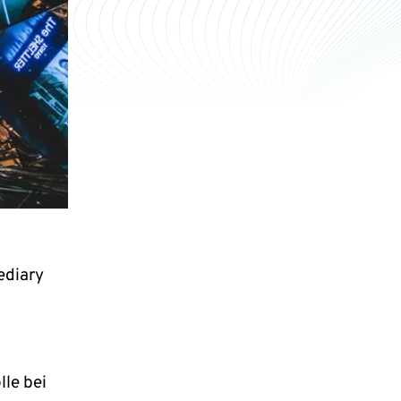
ediary
lle bei