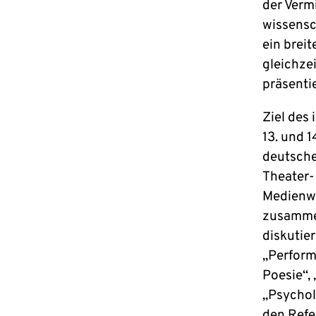
der Verm
wissensc
ein brei
gleichzei
präsenti
Ziel des
13. und 1
deutsche
Theater-
Medienwi
zusammen
diskutie
„Perform
Poesie“,
„Psychol
den Refe