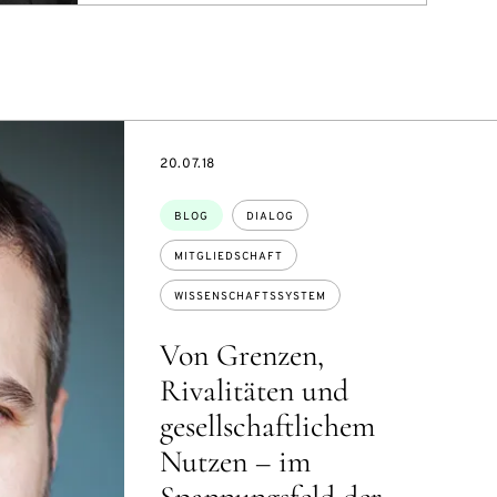
DATE
20.07.18
Themen:
BLOG
DIALOG
MITGLIEDSCHAFT
WISSENSCHAFTSSYSTEM
Von Grenzen,
Rivalitäten und
gesellschaftlichem
Nutzen – im
Spannungsfeld der