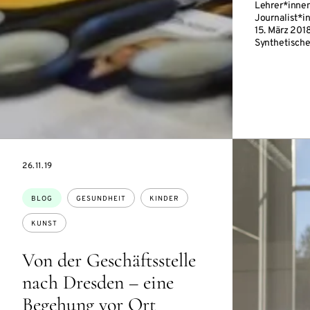
Lehrer*innen
Journalist*i
15. März 201
Synthetische
DATE
26.11.19
Themen:
BLOG
GESUNDHEIT
KINDER
KUNST
Von der Geschäftsstelle
nach Dresden – eine
Begehung vor Ort