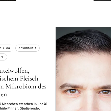
DIALOG
GESUNDHEIT
DEL
utelwölfen,
ischem Fleisch
m Mikrobiom des
hen
0 Menschen zwischen 16 und 76
chüler*innen, Studierende,