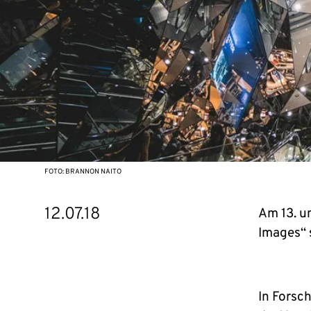
FOTO: BRANNON NAITO
12.07.18
Am 13. u
Images“ s
In Forsch