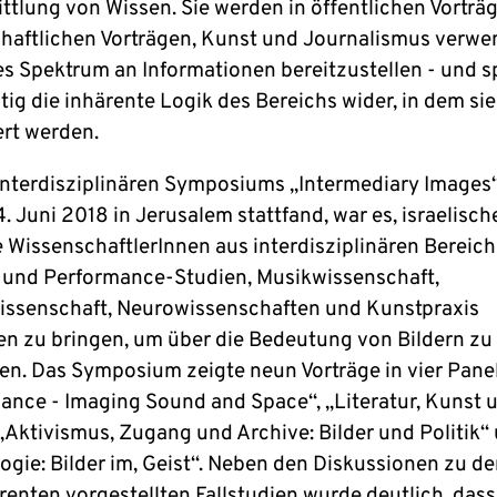
ittlung von Wissen. Sie werden in öffentlichen Vorträ
haftlichen Vorträgen, Kunst und Journalismus verwe
tes Spektrum an Informationen bereitzustellen - und s
tig die inhärente Logik des Bereichs wider, in dem sie
ert werden.
 interdisziplinären Symposiums „Intermediary Images
4. Juni 2018 in Jerusalem stattfand, war es, israelisc
 WissenschaftlerInnen aus interdisziplinären Bereic
 und Performance-Studien, Musikwissenschaft,
ssenschaft, Neurowissenschaften und Kunstpraxis
 zu bringen, um über die Bedeutung von Bildern zu
ren. Das Symposium zeigte neun Vorträge in vier Pane
ance - Imaging Sound and Space“, „Literatur, Kunst 
 „Aktivismus, Zugang und Archive: Bilder und Politik“
ogie: Bilder im, Geist“. Neben den Diskussionen zu d
renten vorgestellten Fallstudien wurde deutlich, dass