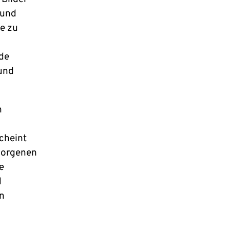
 und
se zu
de
 und
n
cheint
borgenen
e
d
n