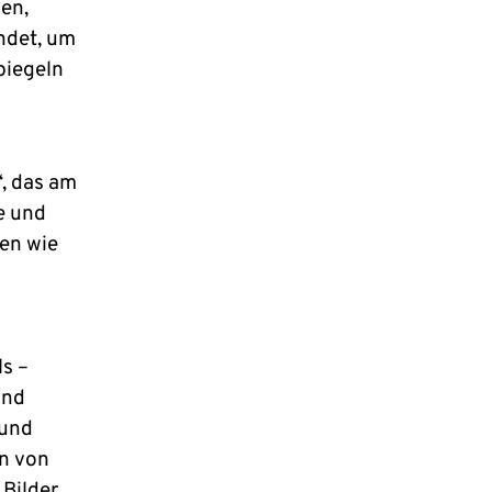
gen,
ndet, um
piegeln
“, das am
he und
hen wie
ls –
und
 und
en von
 Bilder