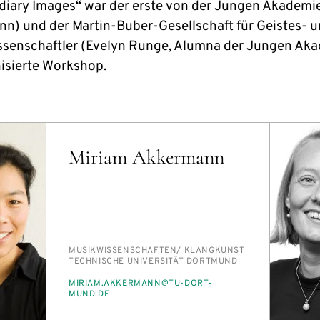
diary Images“ war der erste von der Jungen Akademi
n) und der Martin-Buber-Gesellschaft für Geistes- 
ssenschaftler (Evelyn Runge, Alumna der Jungen Ak
isierte Workshop.
Miriam Akkermann
PERSON_RESEARCH_SUBJECT
MU­SIK­WIS­SEN­SCHAF­TEN/​ KLANG­KUNST
INSTITUTION
TECH­NI­SCHE UNI­VER­SI­TÄT DORT­MUND
E-
MI­RI­AM.AK­KER­MANN@TU-DORT­
MAIL
MUND.DE