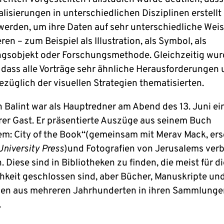
lisierungen in unterschiedlichen Disziplinen erstellt
werden, um ihre Daten auf sehr unterschiedliche Wei
eren – zum Beispiel als Illustration, als Symbol, als
gsobjekt oder Forschungsmethode. Gleichzeitig wur
, dass alle Vorträge sehr ähnliche Herausforderungen
ezüglich der visuellen Strategien thematisierten.
 Balint war als Hauptredner am Abend des 13. Juni ei
er Gast. Er präsentierte Auszüge aus seinem Buch
em: City of the Book“(gemeinsam mit Merav Mack, ers
University Press
)und Fotografien von Jerusalems ver
 Diese sind in Bibliotheken zu finden, die meist für di
chkeit geschlossen sind, aber Bücher, Manuskripte un
ien aus mehreren Jahrhunderten in ihren Sammlunge
.