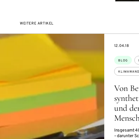
WEITERE ARTIKEL
DATE
12.04.18
Themen:
BLOG
KLIMAWAN
Von Be
synthet
und de
Mensc
Insgesamt 4
– darunter S