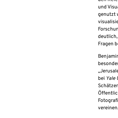
und Visua
genutzt 
visualisi
Forschun
deutlich
Fragen b
Benjamin
besonder
„Jerusal
bei
Yale 
Schätzen.
Öffentli
Fotograf
vereinen