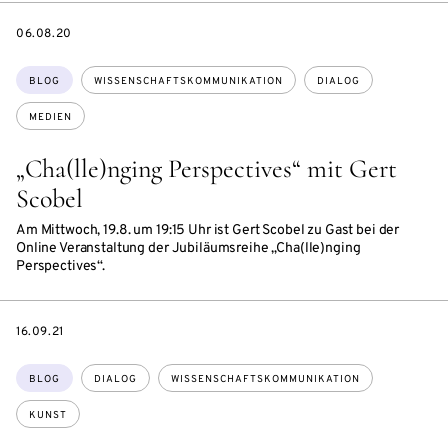
DATE
06.08.20
Themen:
BLOG
WISSENSCHAFTSKOMMUNIKATION
DIALOG
MEDIEN
„Cha(lle)nging Perspectives“ mit Gert
Scobel
Am Mittwoch, 19.8. um 19:15 Uhr ist Gert Scobel zu Gast bei der
Online Veranstaltung der Jubiläumsreihe „Cha(lle)nging
Perspectives“.
DATE
16.09.21
Themen:
BLOG
DIALOG
WISSENSCHAFTSKOMMUNIKATION
KUNST