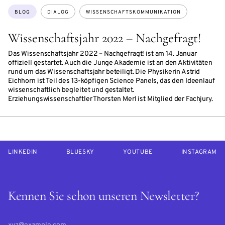
Themen:
BLOG
DIALOG
WISSENSCHAFTSKOMMUNIKATION
Wissenschaftsjahr 2022 – Nachgefragt!
Das Wissenschaftsjahr 2022 – Nachgefragt! ist am 14. Januar
offiziell gestartet. Auch die Junge Akademie ist an den Aktivitäten
rund um das Wissenschaftsjahr beteiligt. Die Physikerin Astrid
Eichhorn ist Teil des 13-köpfigen Science Panels, das den Ideenlauf
wissenschaftlich begleitet und gestaltet.
Erziehungswissenschaftler Thorsten Merl ist Mitglied der Fachjury.
LINKEDIN
BLUESKY
YOUTUBE
INSTAGRAM
Kennen Sie schon unseren Newsletter?