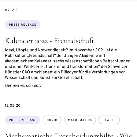
DATE
07.12.21
Topics:
PRESS RELEASE
Kalender 2022 - Freundschaft
Ideal, Utopie und Notwendigkeit? Im November 2021 ist die
Publikation „Freundschaft“ der Jungen Akademie mit
akademischem Kalender, sechs wissenschaftlichen Betrachtungen
und einer Werkserie „Transfer und Transformation“ der Schweizer
Künstler CKÖ erschienen: ein Plädoyer für die Verbindungen von
Wissenschaft und Kunst zur Gesellschaft.
German version only
DATE
12.05.20
Topics:
PRESS RELEASE
COVID
MATHEMATICS
HEALTH
Mathematische Entscheidungshilfe - Wie