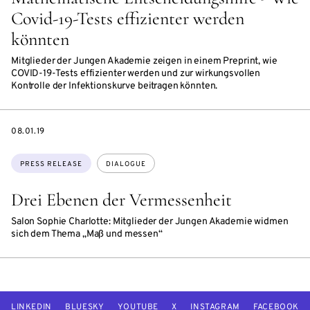
Covid-19-Tests effizienter werden
könnten
Mitglieder der Jungen Akademie zeigen in einem Preprint, wie
COVID-19-Tests effizienter werden und zur wirkungsvollen
Kontrolle der Infektionskurve beitragen könnten.
DATE
08.01.19
Topics:
PRESS RELEASE
DIALOGUE
Drei Ebenen der Vermessenheit
Salon Sophie Charlotte: Mitglieder der Jungen Akademie widmen
sich dem Thema „Maß und messen“
LINKEDIN
BLUESKY
YOUTUBE
X
INSTAGRAM
FACEBOOK