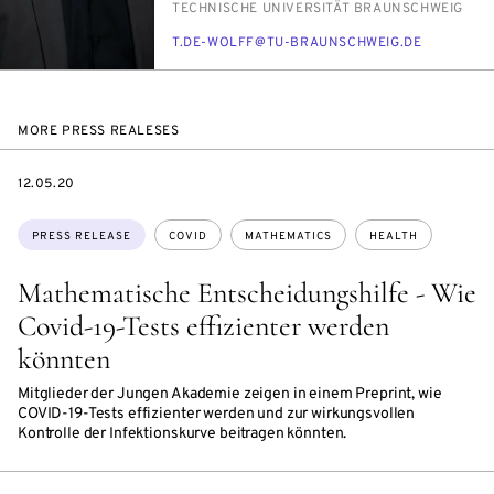
INSTITUTION
TECH­NIS­CHE UNI­VER­SITÄT BRAUN­SCHWEIG
E-
T.DE-WOLFF@TU-BRAUN­SCHWEIG.DE
MAIL
MORE PRESS REALESES
DATE
12.05.20
Topics:
PRESS RELEASE
COVID
MATHEMATICS
HEALTH
Mathematische Entscheidungshilfe - Wie
Covid-19-Tests effizienter werden
könnten
Mitglieder der Jungen Akademie zeigen in einem Preprint, wie
COVID-19-Tests effizienter werden und zur wirkungsvollen
Kontrolle der Infektionskurve beitragen könnten.