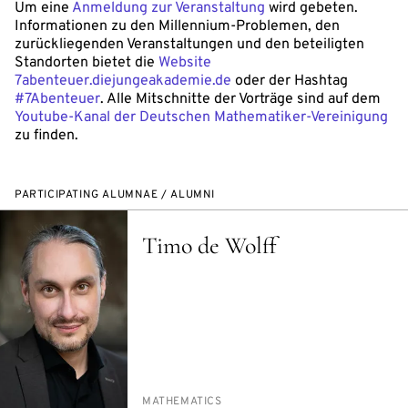
Um eine
Anmeldung zur Veranstaltung
wird gebeten.
Informationen zu den Millennium-Problemen, den
zurückliegenden Veranstaltungen und den beteiligten
Standorten bietet die
Website
7abenteuer.diejungeakademie.de
oder der Hashtag
#7Abenteuer
. Alle Mitschnitte der Vorträge sind auf dem
Youtube-Kanal der Deutschen Mathematiker-Vereinigung
zu finden.
PARTICIPATING ALUMNAE / ALUMNI
Timo de Wolff
PERSON_RESEARCH_SUBJECT
MATH­E­MAT­ICS