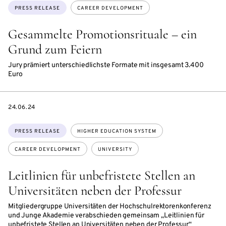
Topics:
PRESS RELEASE
CAREER DEVELOPMENT
Gesammelte Promotionsrituale – ein
Grund zum Feiern
Jury prämiert unterschiedlichste Formate mit insgesamt 3.400
Euro
DATE
24.06.24
Topics:
PRESS RELEASE
HIGHER EDUCATION SYSTEM
CAREER DEVELOPMENT
UNIVERSITY
Leitlinien für unbefristete Stellen an
Universitäten neben der Professur
Mitgliedergruppe Universitäten der Hochschulrektorenkonferenz
und Junge Akademie verabschieden gemeinsam „Leitlinien für
unbefristete Stellen an Universitäten neben der Professur“