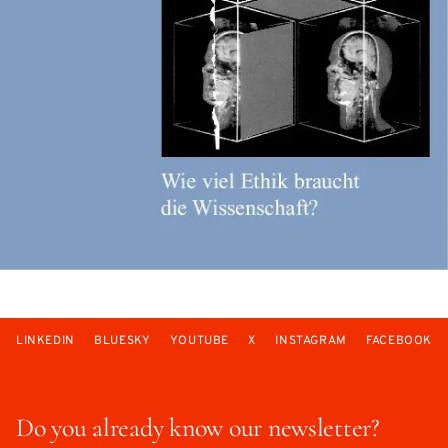
LINKEDIN
BLUESKY
YOUTUBE
X
INSTAGRAM
FACEBOOK
Do you already know our newsletter?