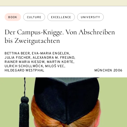
Topics:
BOOK
CULTURE
EXCELLENCE
UNIVERSITY
Der Campus-Knigge. Von Abschreiben
bis Zweitgutachten
BETTINA BEER, EVA-MARIA ENGELEN,
JULIA FISCHER, ALEXANDRA M. FREUND,
RAINER MARIA KIESOW, MARTIN KORTE,
ULRICH SCHOLLWÖCK, MILOŠ VEC,
HILDEGARD WESTPHAL
MÜNCHEN 2006