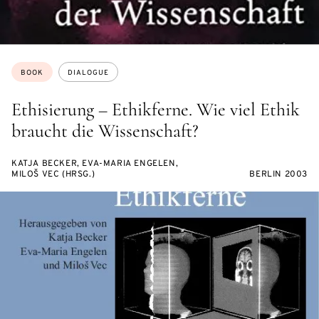
Topics:
BOOK
DIALOGUE
Ethisierung – Ethikferne. Wie viel Ethik
braucht die Wissenschaft?
KATJA BECKER, EVA-MARIA ENGELEN,
MILOŠ VEC (HRSG.)
BERLIN 2003