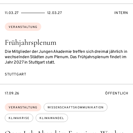
EVENTBEGINSON
EVENTENDSON
VERANST
11.03.27
12.03.27
INTERN
Themen:
VERANSTALTUNG
Frühjahrsplenum
Die Mitglieder der Jungen Akademie treffen sich dreimal jährlich in
wechselnden Städten zum Plenum. Das Frühjahrsplenum findet im
Jahr 2027 in Stuttgart statt.
STUTTGART
EVENTBEGINSON
VERANSTALTU
17.09.26
ÖFFENTLICH
Themen:
VERANSTALTUNG
WISSENSCHAFTSKOMMUNIKATION
KLIMAKRISE
KLIMAWANDEL