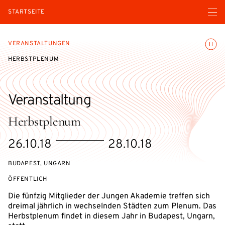
Menü ö
STARTSEITE
Animatio
VERANSTALTUNGEN
HERBSTPLENUM
Veranstaltung
Herbstplenum
eventBeginsOn
eventEndsOn
26.10.18
28.10.18
BUDAPEST, UNGARN
VERANSTALTUNGSZUGANG:
ÖFFENTLICH
Die fünfzig Mitglieder der Jungen Akademie treffen sich
dreimal jährlich in wechselnden Städten zum Plenum. Das
Herbstplenum findet in diesem Jahr in Budapest, Ungarn,