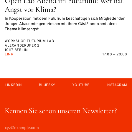
Open Lab Abend im Futurium: Wer hat
Angst vor Klima?
In Kooperation mit dem Futurium beschäftigen sich Mitglieder der
Jungen Akademie gemeinsam mit ihren Gäst*innen amit dem
Thema Klimaangst.
WORKSHOP FUTURIUM LAB
ALEXANDERUFER 2
10117 BERLIN
LINK
17:00 — 20:00
LINKEDIN
BLUESKY
YOUTUBE
INSTAGRAM
Kennen Sie schon unseren Newsletter?