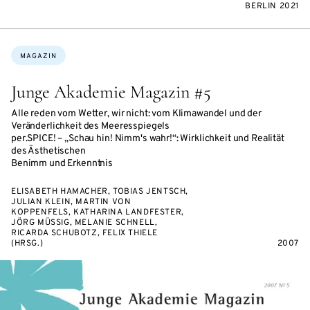
BERLIN 2021
Themen:
MAGAZIN
Junge Akademie Magazin #5
Alle reden vom Wetter, wir nicht: vom Klimawandel und der
Veränderlichkeit des Meeresspiegels
per.SPICE! – „Schau hin! Nimm's wahr!“: Wirklichkeit und Realität
des Ästhetischen
Benimm und Erkenntnis
ELISABETH HAMACHER, TOBIAS JENTSCH,
JULIAN KLEIN, MARTIN VON
KOPPENFELS, KATHARINA LANDFESTER,
JÖRG MÜSSIG, MELANIE SCHNELL,
RICARDA SCHUBOTZ, FELIX THIELE
(HRSG.)
2007