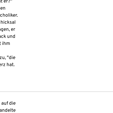
t er?"
hen
choliker.
chicksal
gen, er
ack und
t ihm
zu, "die
rz hat.
auf die
andelte