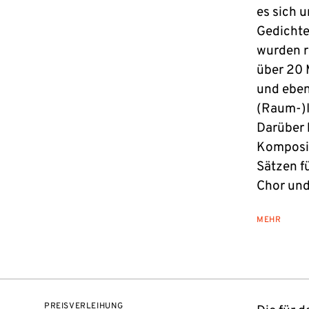
es sich 
Gedichte
wurden r
über 20 
und eben
(Raum-)I
Darüber 
Komposit
Sätzen f
Chor und
MEHR
PREISVERLEIHUNG