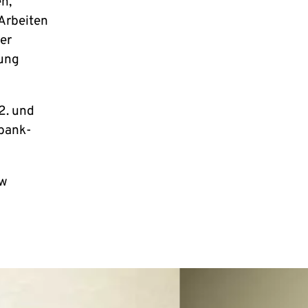
n,
 Arbeiten
er
lung
2. und
zbank-
ow