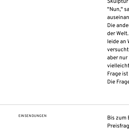
Skulptur 
"Nun," s
auseinand
Die ander
der Welt
leide an
versucht
aber nur 
vielleic
Frage is
Die Frage
EINSENDUNGEN
Bis zum 
Preisfra