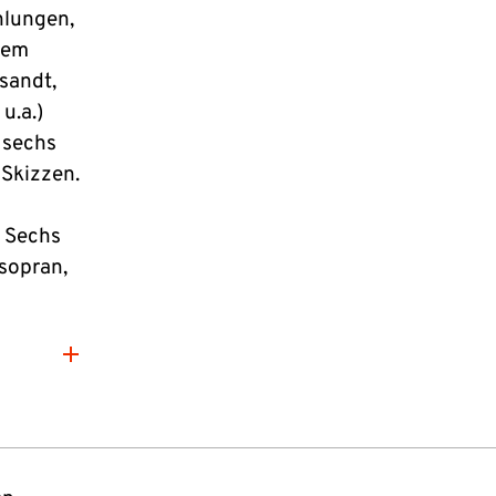
hlungen,
dem
sandt,
u.a.)
 sechs
 Skizzen.
n Sechs
sopran,