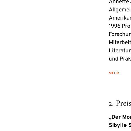
Annette J
Allgemei
Amerikan
1996 Pro
Forschun
Mitarbei
Literatur
und Prakt
MEHR
2. Prei
„Der Mon
Sibylle