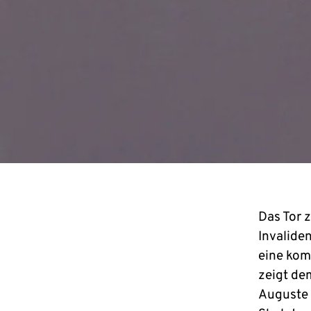
Das Tor z
Invalide
eine komi
zeigt de
Auguste 