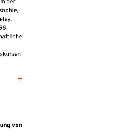
um der
sophie,
eley.
998
haftliche
iskursen
lung von