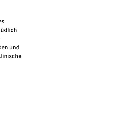
es
südlich
r
pen und
linische