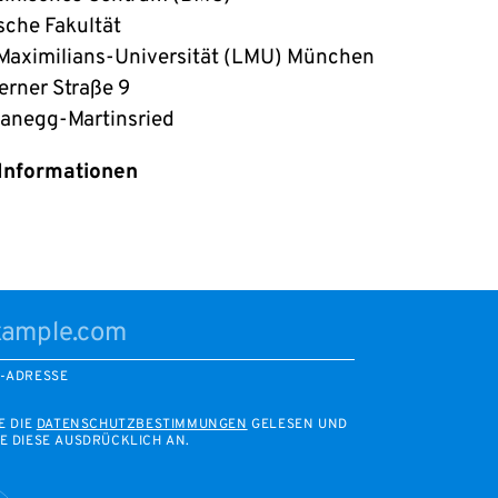
sche Fakultät
aximilians-Universität (LMU) München
rner Straße 9
anegg-Martinsried
 Informationen
L-ADRESSE
E DIE
DATENSCHUTZBESTIMMUNGEN
GELESEN UND
E DIESE AUSDRÜCKLICH AN.