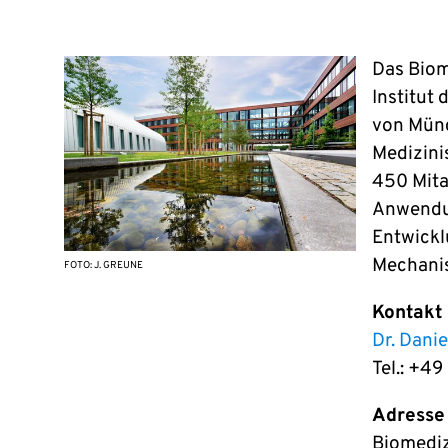
Das Biom
Institut
von Münc
Medizini
450 Mita
Anwendun
Entwickl
Mechanis
FOTO: J. GREUNE
Kontakt
Dr. Dani
Tel.: +4
Adresse
Biomediz