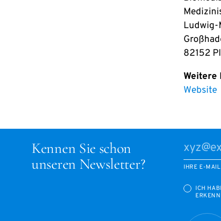
Medizini
Ludwig-M
Großhade
82152 Pl
Weitere
Website
Kennen Sie schon
unseren Newsletter?
IHRE E-MAI
ICH HAB
ERKENN