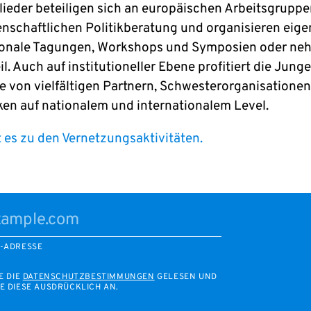
glieder beteiligen sich an europäischen Arbeitsgruppe
enschaftlichen Politikberatung und organisieren eige
ionale Tagungen, Workshops und Symposien oder ne
il. Auch auf institutioneller Ebene profitiert die Junge
 von vielfältigen Partnern, Schwesterorganisatione
en auf nationalem und internationalem Level.
t es zu den Vernetzungsaktivitäten.
L-ADRESSE
E DIE
DATENSCHUTZBESTIMMUNGEN
GELESEN UND
E DIESE AUSDRÜCKLICH AN.