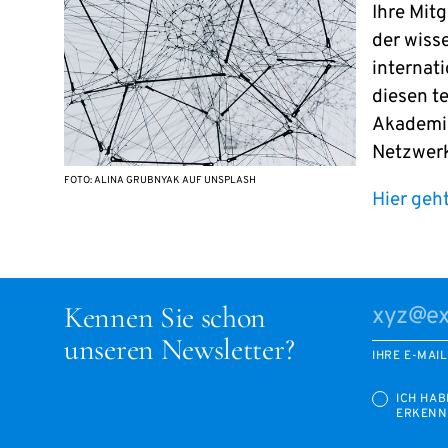
Ihre Mit
der wiss
internat
diesen te
Akademie
Netzwerk
FOTO: ALINA GRUBNYAK AUF UNSPLASH
Hier geh
Kennen Sie schon
unseren Newsletter?
IHRE E-MAI
ICH HAB
ERKENN